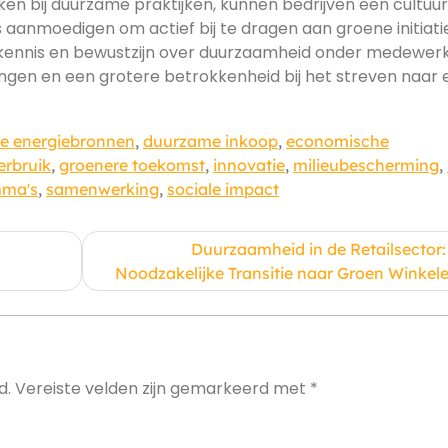
en bij duurzame praktijken, kunnen bedrijven een cultuu
aanmoedigen om actief bij te dragen aan groene initiat
n kennis en bewustzijn over duurzaamheid onder medewer
ingen en een grotere betrokkenheid bij het streven naar 
e energiebronnen
,
duurzame inkoop
,
economische
erbruik
,
groenere toekomst
,
innovatie
,
milieubescherming
,
mma's
,
samenwerking
,
sociale impact
Duurzaamheid in de Retailsector:
Noodzakelijke Transitie naar Groen Winkel
d.
Vereiste velden zijn gemarkeerd met
*