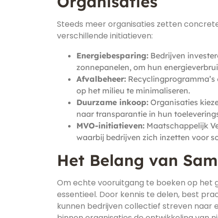
Organisaties
Steeds meer organisaties zetten concret
verschillende initiatieven:
Energiebesparing:
Bedrijven invester
zonnepanelen, om hun energieverbrui
Afvalbeheer:
Recyclingprogramma’s 
op het milieu te minimaliseren.
Duurzame inkoop:
Organisaties kiez
naar transparantie in hun toelevering
MVO-initiatieven:
Maatschappelijk Ve
waarbij bedrijven zich inzetten voor 
Het Belang van Sam
Om echte vooruitgang te boeken op het g
essentieel. Door kennis te delen, best pra
kunnen bedrijven collectief streven naar
binnen organisaties de ontwikkeling van 