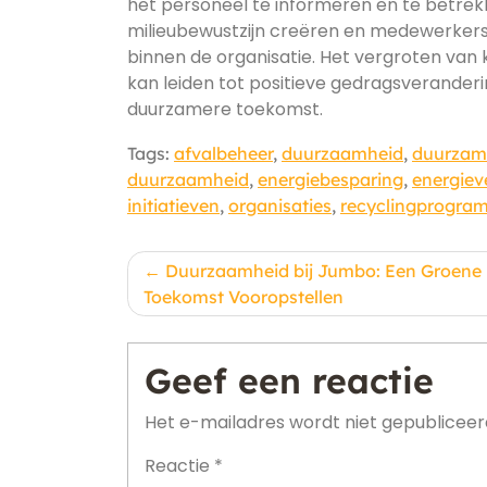
het personeel te informeren en te betrekk
milieubewustzijn creëren en medewerkers 
binnen de organisatie. Het vergroten va
kan leiden tot positieve gedragsverander
duurzamere toekomst.
Tags:
afvalbeheer
,
duurzaamheid
,
duurzam
duurzaamheid
,
energiebesparing
,
energiev
initiatieven
,
organisaties
,
recyclingprogra
Berichtnavigatie
Duurzaamheid bij Jumbo: Een Groene
Toekomst Vooropstellen
Geef een reactie
Het e-mailadres wordt niet gepubliceer
Reactie
*