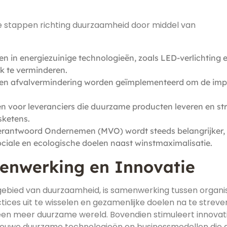
e stappen richting duurzaamheid door middel van
en in energiezuinige technologieën, zoals LED-verlichting 
k te verminderen.
en afvalvermindering worden geïmplementeerd om de imp
en voor leveranciers die duurzame producten leveren en st
sketens.
rantwoord Ondernemen (MVO) wordt steeds belangrijker,
sociale en ecologische doelen naast winstmaximalisatie.
enwerking en Innovatie
ebied van duurzaamheid, is samenwerking tussen organi
ctices uit te wisselen en gezamenlijke doelen na te streve
 een meer duurzame wereld. Bovendien stimuleert innovat
nieuwe duurzame technologieën en businessmodellen die 