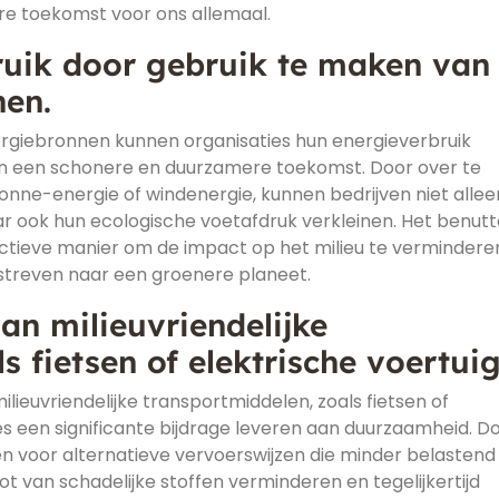
re toekomst voor ons allemaal.
ruik door gebruik te maken van
en.
giebronnen kunnen organisaties hun energieverbruik
aan een schonere en duurzamere toekomst. Door over te
onne-energie of windenergie, kunnen bedrijven niet allee
r ook hun ecologische voetafdruk verkleinen. Het benut
ctieve manier om de impact op het milieu te vermindere
 streven naar een groenere planeet.
an milieuvriendelijke
s fietsen of elektrische voertui
lieuvriendelijke transportmiddelen, zoals fietsen of
es een significante bijdrage leveren aan duurzaamheid. D
voor alternatieve vervoerswijzen die minder belastend 
ot van schadelijke stoffen verminderen en tegelijkertijd