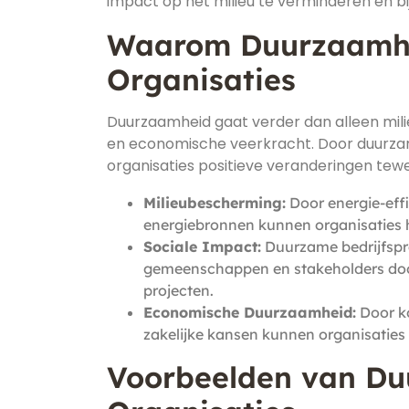
impact op het milieu te verminderen en b
Waarom Duurzaamhei
Organisaties
Duurzaamheid gaat verder dan alleen mil
en economische veerkracht. Door duurzame
organisaties positieve veranderingen tew
Milieubescherming:
Door energie-effi
energiebronnen kunnen organisaties h
Sociale Impact:
Duurzame bedrijfspra
gemeenschappen en stakeholders door
projecten.
Economische Duurzaamheid:
Door ko
zakelijke kansen kunnen organisaties
Voorbeelden van Duu