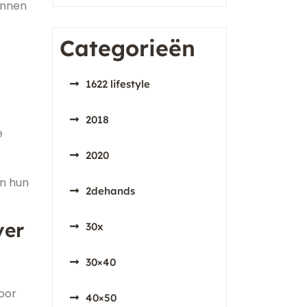
innen
Categorieën
1622 lifestyle
2018
e
2020
an hun
2dehands
ver
30x
30×40
oor
40×50