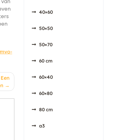
r van
ieven
40×60
kers
een
50×50
50×70
mvo-
60 cm
60×40
 Een
en
60×80
80 cm
a3