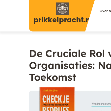
Naar
de
Over 
inhoud
prikkelpracht.nl
gaan
De Cruciale Rol
Organisaties: N
Toekomst