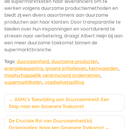
de supermarktketen haar leveranciers om te
werken volgens duurzame productiemethoden en
biedt zij een divers assortiment aan duurzame
producten aan haar klanten. Door transparantie te
bieden over hun inspanningen en voortdurend te
streven naar verbetering, draagt Albert Heijn bij aan
een meer duurzame toekomst binnen de
supermarktbranche.
Tags:
duurzaamheid
,
duurzame producten
,
energiebesparing
,
groene initiatieven
,
kernwaarden
,
maatschappelijk verantwoord ondernemen
,
supermarktketen
,
voedselverspilling
Berichtnavigatie
ASML’s Toewijding aan Duurzaamheid: Een
Stap naar een Groenere Toekomst
De Cruciale Rol van Duurzaamheid bij
Organisaties: Naar een Groenere Toekomst