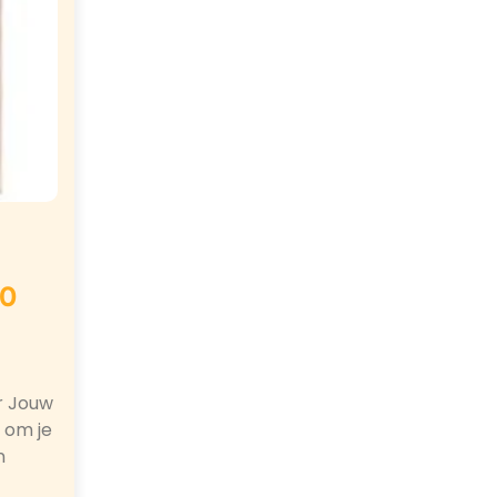
70
or Jouw
 om je
n