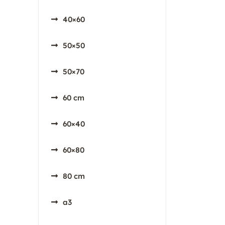
40×60
50×50
50×70
60 cm
60×40
60×80
80 cm
a3