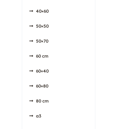
40×60
50×50
50×70
60 cm
60×40
60×80
80 cm
a3