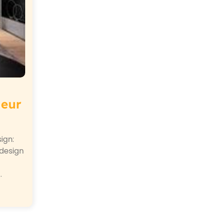
ieur
ign:
 design
…