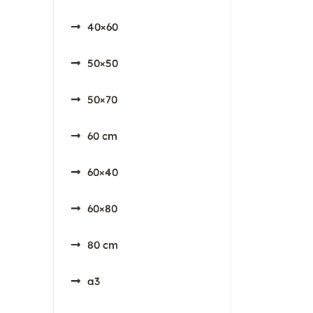
40×60
50×50
50×70
60 cm
60×40
60×80
80 cm
a3