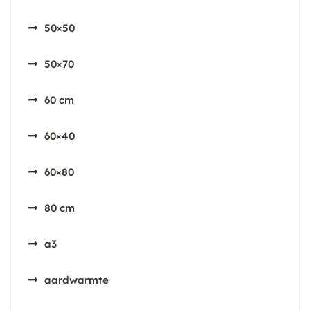
50×50
50×70
60 cm
60×40
60×80
80 cm
a3
aardwarmte