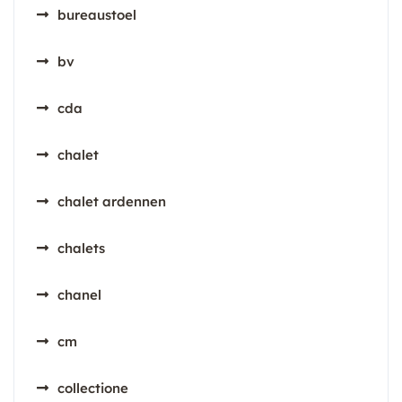
bureaustoel
bv
cda
chalet
chalet ardennen
chalets
chanel
cm
collectione