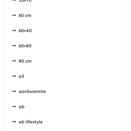
50×70
60 cm
60×40
60×80
80 cm
a3
aardwarmte
ab
ab lifestyle