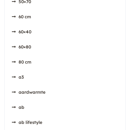
50×70
60 cm
60×40
60×80
80 cm
a3
aardwarmte
ab
ab lifestyle