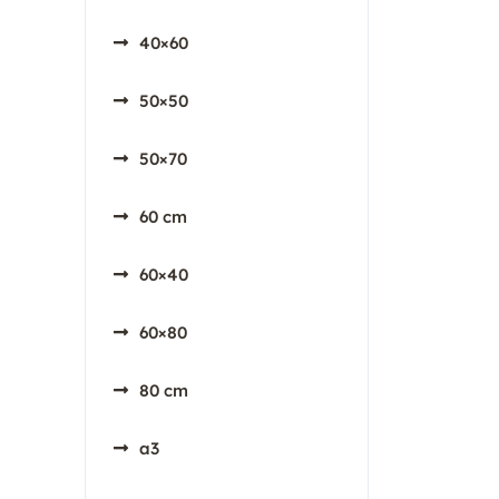
40×60
50×50
50×70
60 cm
60×40
60×80
80 cm
a3