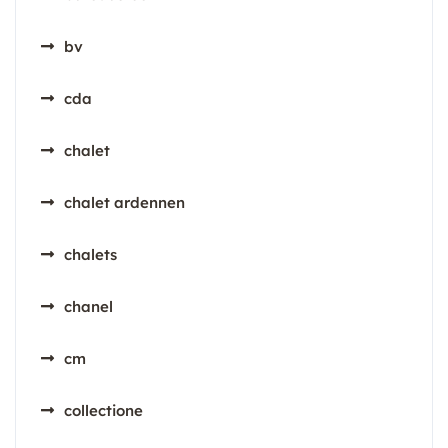
bv
cda
chalet
chalet ardennen
chalets
chanel
cm
collectione