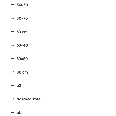
50×50
50×70
60 cm
60×40
60×80
80 cm
a3
aardwarmte
ab