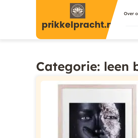
Naar
de
Over 
inhoud
prikkelpracht.nl
gaan
Categorie:
leen 