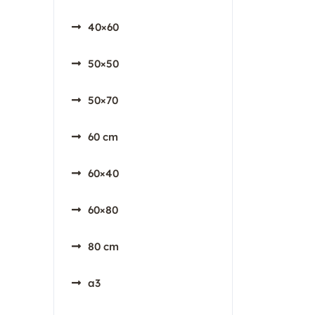
40×60
50×50
50×70
60 cm
60×40
60×80
80 cm
a3