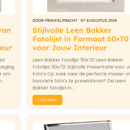
DOOR
PRIKKELPRACHT
07 AUGUSTUS 2024
 van
Stijlvolle Leen Bakker
Fotolijst in Formaat 50×70
ieur
voor Jouw Interieur
jst
Leen Bakker Fotolijst 50x70 Leen Bakker
voeging
Fotolijst 50x70: Stijlvolle Presentatie voor 
er om
Foto's Op zoek naar de perfecte manier o
n
favoriete foto's te presenteren? De Leen
Bakker fotolijst in…
LEES MEER