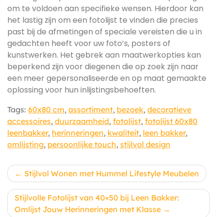
om te voldoen aan specifieke wensen. Hierdoor kan
het lastig zijn om een fotolijst te vinden die precies
past bij de afmetingen of speciale vereisten die u in
gedachten heeft voor uw foto’s, posters of
kunstwerken. Het gebrek aan maatwerkopties kan
beperkend zijn voor diegenen die op zoek zijn naar
een meer gepersonaliseerde en op maat gemaakte
oplossing voor hun inlijstingsbehoeften.
Tags:
60x80 cm
,
assortiment
,
bezoek
,
decoratieve
accessoires
,
duurzaamheid
,
fotolijst
,
fotolijst 60x80
leenbakker
,
herinneringen
,
kwaliteit
,
leen bakker
,
omlijsting
,
persoonlijke touch
,
stijlvol design
Berichtnavigatie
Stijlvol Wonen met Hummel Lifestyle Meubelen
Stijlvolle Fotolijst van 40×50 bij Leen Bakker:
Omlijst Jouw Herinneringen met Klasse