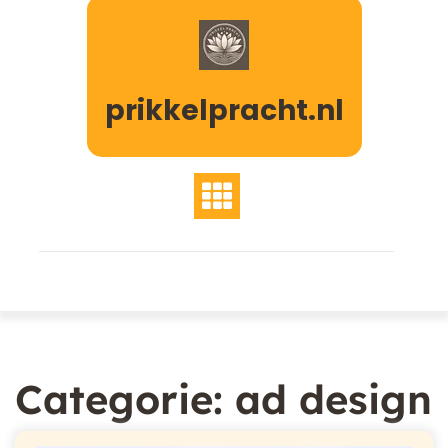
Naar
de
inhoud
gaan
prikkelpracht.nl
Categorie:
ad design