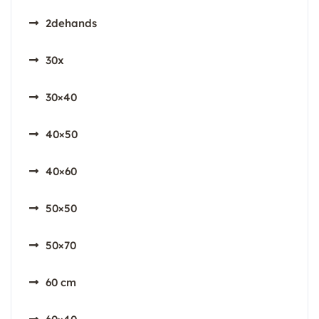
2dehands
30x
30×40
40×50
40×60
50×50
50×70
60 cm