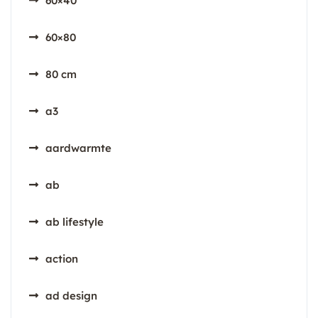
60×40
60×80
80 cm
a3
aardwarmte
ab
ab lifestyle
action
ad design