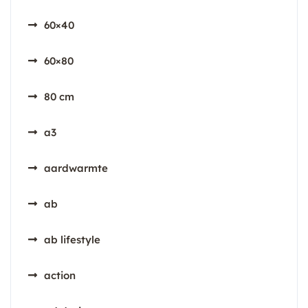
60×40
60×80
80 cm
a3
aardwarmte
ab
ab lifestyle
action