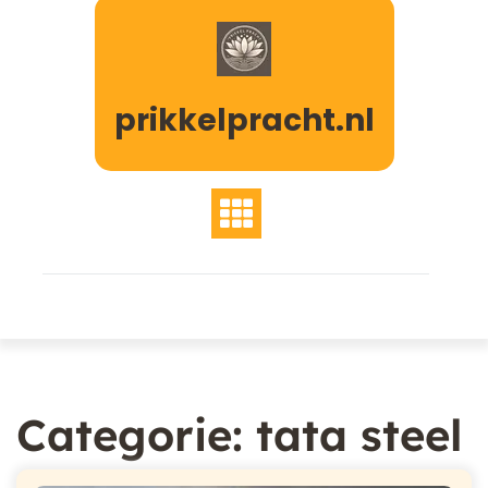
Naar
de
inhoud
gaan
prikkelpracht.nl
Categorie:
tata steel