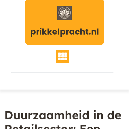
Naar
de
inhoud
gaan
prikkelpracht.nl
Duurzaamheid in de
Retailsector: Een