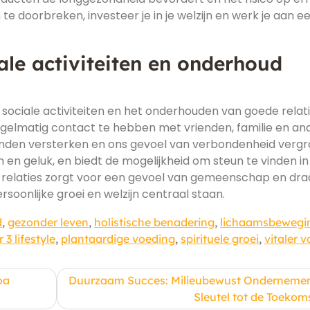
e doorbreken, investeer je in je welzijn en werk je aan e
iale activiteiten en onderhoud
r sociale activiteiten en het onderhouden van goede relati
egelmatig contact te hebben met vrienden, familie en an
nden versterken en ons gevoel van verbondenheid vergr
jn en geluk, en biedt de mogelijkheid om steun te vinden in 
n relaties zorgt voor een gevoel van gemeenschap en draa
rsoonlijke groei en welzijn centraal staan.
d
,
gezonder leven
,
holistische benadering
,
lichaamsbewegi
3 lifestyle
,
plantaardige voeding
,
spirituele groei
,
vitaler 
oa
Duurzaam Succes: Milieubewust Ondernemen
Sleutel tot de Toekom