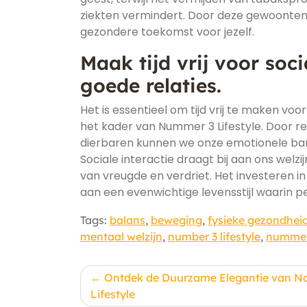
ziekten vermindert. Door deze gewoonten t
gezondere toekomst voor jezelf.
Maak tijd vrij voor soc
goede relaties.
Het is essentieel om tijd vrij te maken voo
het kader van Nummer 3 Lifestyle. Door r
dierbaren kunnen we onze emotionele ba
Sociale interactie draagt bij aan ons welzi
van vreugde en verdriet. Het investeren i
aan een evenwichtige levensstijl waarin pe
Tags:
balans
,
beweging
,
fysieke gezondhei
mentaal welzijn
,
number 3 lifestyle
,
nummer 
Berichtnavigatie
Ontdek de Duurzame Elegantie van N
Lifestyle