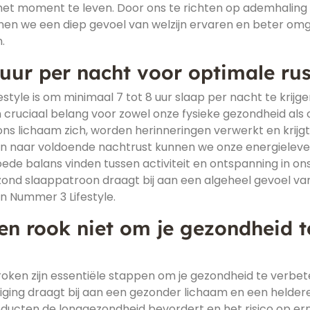
n het moment te leven. Door ons te richten op ademhaling
unnen we een diep gevoel van welzijn ervaren en beter om
.
uur per nacht voor optimale rus
style is om minimaal 7 tot 8 uur slaap per nacht te krijg
n cruciaal belang voor zowel onze fysieke gezondheid als 
 ons lichaam zich, worden herinneringen verwerkt en krijg
en naar voldoende nachtrust kunnen we onze energieleve
ede balans vinden tussen activiteit en ontspanning in on
ezond slaappatroon draagt bij aan een algeheel gevoel va
van Nummer 3 Lifestyle.
en rook niet om je gezondheid t
roken zijn essentiële stappen om je gezondheid te verbe
iging draagt bij aan een gezonder lichaam en een helder
oducten de longgezondheid bevordert en het risico op er