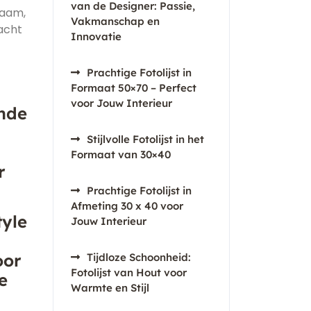
van de Designer: Passie,
haam,
Vakmanschap en
dacht
Innovatie
Prachtige Fotolijst in
Formaat 50×70 – Perfect
voor Jouw Interieur
onde
Stijlvolle Fotolijst in het
Formaat van 30×40
r
Prachtige Fotolijst in
Afmeting 30 x 40 voor
tyle
Jouw Interieur
oor
Tijdloze Schoonheid:
Fotolijst van Hout voor
e
Warmte en Stijl