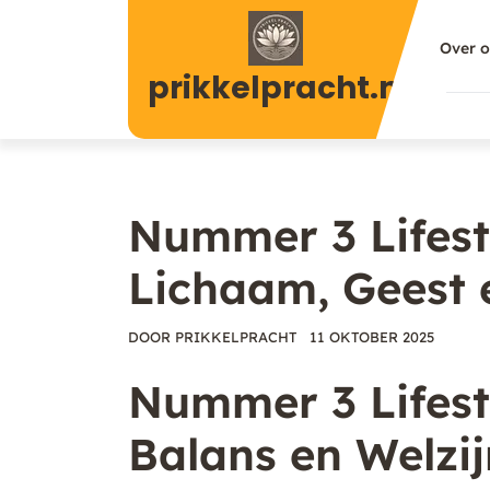
Naar
de
Over 
inhoud
prikkelpracht.nl
gaan
Nummer 3 Lifest
Lichaam, Geest e
DOOR
PRIKKELPRACHT
11 OKTOBER 2025
Nummer 3 Lifest
Balans en Welzij