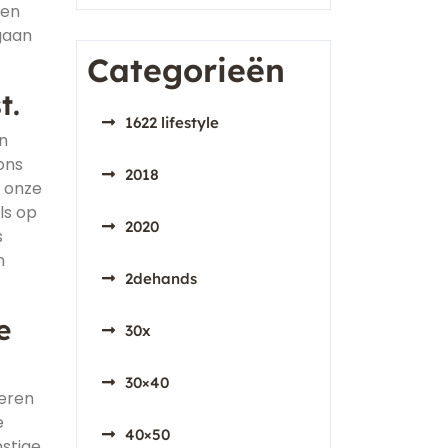
 en
gaan
Categorieën
t.
1622 lifestyle
en
ons
2018
t onze
ls op
2020
s
n
2dehands
e
30x
30×40
teren
e
40×50
nstige