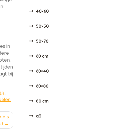
en
40×60
50×50
50×70
es in
dere
60 cm
oten.
tijden
60×40
gt bij
60×80
ng
,
voelen
80 cm
a3
 als
st