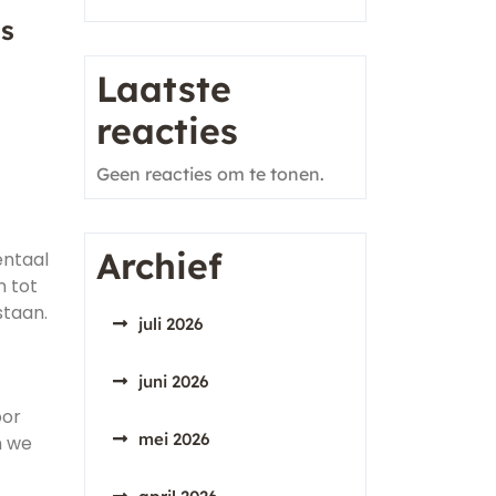
is
Laatste
reacties
Geen reacties om te tonen.
Archief
entaal
n tot
staan.
juli 2026
juni 2026
oor
mei 2026
n we