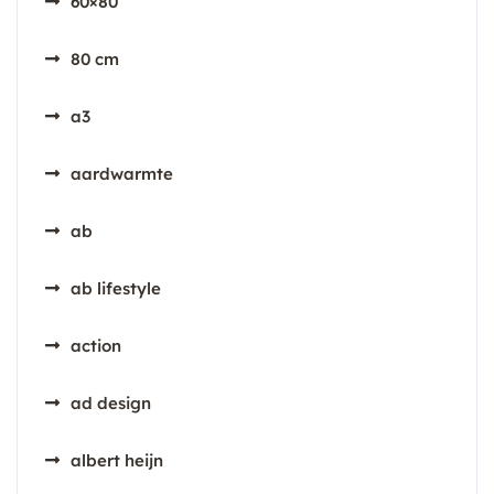
60×80
80 cm
a3
aardwarmte
ab
ab lifestyle
action
ad design
albert heijn