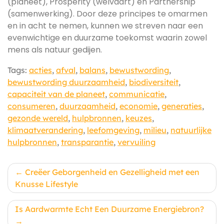
(planeet), Prosperity (welvaart) en Partnership
(samenwerking). Door deze principes te omarmen
en in acht te nemen, kunnen we streven naar een
evenwichtige en duurzame toekomst waarin zowel
mens als natuur gedijen.
Tags:
acties
,
afval
,
balans
,
bewustwording
,
bewustwording duurzaamheid
,
biodiversiteit
,
capaciteit van de planeet
,
communicatie
,
consumeren
,
duurzaamheid
,
economie
,
generaties
,
gezonde wereld
,
hulpbronnen
,
keuzes
,
klimaatverandering
,
leefomgeving
,
milieu
,
natuurlijke
hulpbronnen
,
transparantie
,
vervuiling
Berichtnavigatie
Creëer Geborgenheid en Gezelligheid met een
Knusse Lifestyle
Is Aardwarmte Echt Een Duurzame Energiebron?