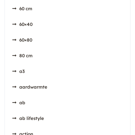
60 cm
60×40
60×80
80 cm
a3
aardwarmte
ab
ab lifestyle
action