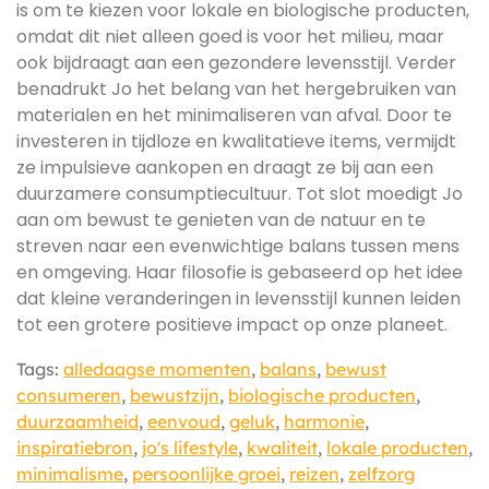
is om te kiezen voor lokale en biologische producten,
omdat dit niet alleen goed is voor het milieu, maar
ook bijdraagt aan een gezondere levensstijl. Verder
benadrukt Jo het belang van het hergebruiken van
materialen en het minimaliseren van afval. Door te
investeren in tijdloze en kwalitatieve items, vermijdt
ze impulsieve aankopen en draagt ze bij aan een
duurzamere consumptiecultuur. Tot slot moedigt Jo
aan om bewust te genieten van de natuur en te
streven naar een evenwichtige balans tussen mens
en omgeving. Haar filosofie is gebaseerd op het idee
dat kleine veranderingen in levensstijl kunnen leiden
tot een grotere positieve impact op onze planeet.
Tags:
alledaagse momenten
,
balans
,
bewust
consumeren
,
bewustzijn
,
biologische producten
,
duurzaamheid
,
eenvoud
,
geluk
,
harmonie
,
inspiratiebron
,
jo's lifestyle
,
kwaliteit
,
lokale producten
,
minimalisme
,
persoonlijke groei
,
reizen
,
zelfzorg