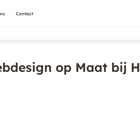
ons
Contact
ebdesign op Maat bij 