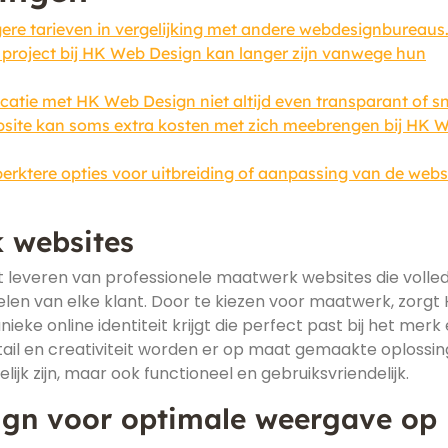
re tarieven in vergelijking met andere webdesignbureaus
n project bij HK Web Design kan langer zijn vanwege hun
ie met HK Web Design niet altijd even transparant of sn
site kan soms extra kosten met zich meebrengen bij HK 
perktere opties voor uitbreiding of aanpassing van de webs
 websites
leveren van professionele maatwerk websites die volledi
en van elke klant. Door te kiezen voor maatwerk, zorgt
eke online identiteit krijgt die perfect past bij het merk
ail en creativiteit worden er op maat gemaakte oplossi
lijk zijn, maar ook functioneel en gebruiksvriendelijk.
sign voor optimale weergave op