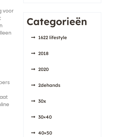
g voor
t
Categorieën
n
lleen
1622 lifestyle
2018
2020
pers
2dehands
taat
30x
line
30×40
40×50