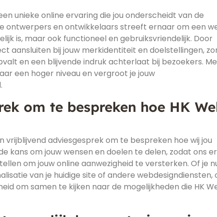
en unieke online ervaring die jou onderscheidt van de
e ontwerpers en ontwikkelaars streeft ernaar om een w
elijk is, maar ook functioneel en gebruiksvriendelijk. Door
t aansluiten bij jouw merkidentiteit en doelstellingen, z
valt en een blijvende indruk achterlaat bij bezoekers. M
naar een hoger niveau en vergroot je jouw
.
prek om te bespreken hoe HK W
n vrijblijvend adviesgesprek om te bespreken hoe wij jou
je de kans om jouw wensen en doelen te delen, zodat ons e
len om jouw online aanwezigheid te versterken. Of je n
lisatie van je huidige site of andere webdesigndiensten, 
heid om samen te kijken naar de mogelijkheden die HK W