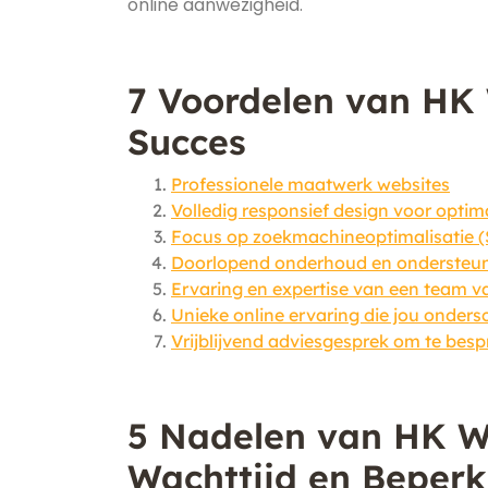
online aanwezigheid.
7 Voordelen van HK
Succes
Professionele maatwerk websites
Volledig responsief design voor opti
Focus op zoekmachineoptimalisatie (
Doorlopend onderhoud en ondersteuni
Ervaring en expertise van een team v
Unieke online ervaring die jou onders
Vrijblijvend adviesgesprek om te bes
5 Nadelen van HK We
Wachttijd en Beper