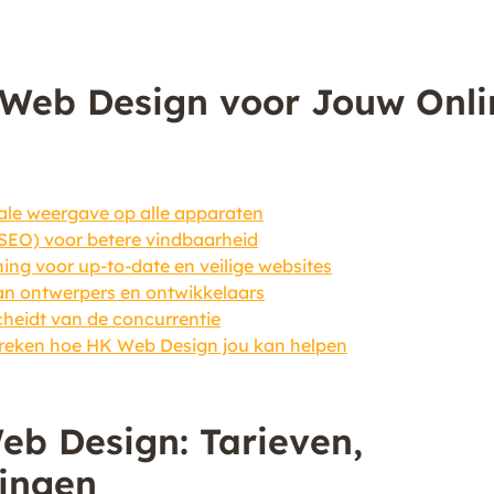
 Web Design voor Jouw Onli
male weergave op alle apparaten
SEO) voor betere vindbaarheid
ng voor up-to-date en veilige websites
an ontwerpers en ontwikkelaars
cheidt van de concurrentie
preken hoe HK Web Design jou kan helpen
b Design: Tarieven,
kingen