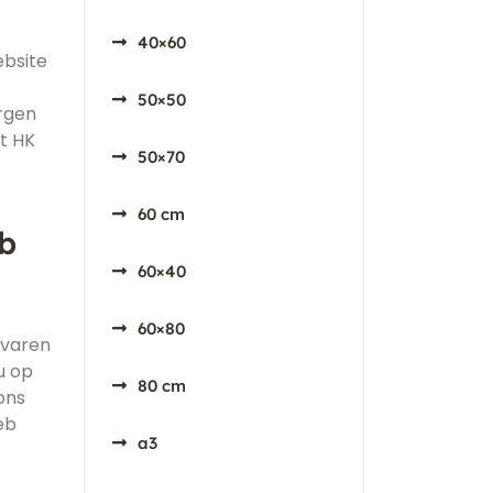
40×60
ebsite
50×50
orgen
et HK
50×70
60 cm
eb
60×40
60×80
rvaren
u op
80 cm
ons
eb
a3