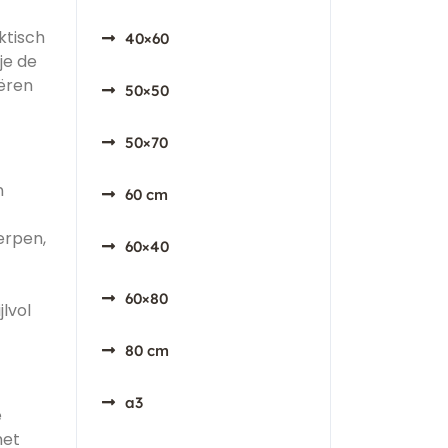
ktisch
40×60
je de
eëren
50×50
50×70
n
60 cm
erpen,
60×40
60×80
lvol
80 cm
a3
e
met