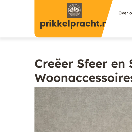
Naar
de
Over 
inhoud
prikkelpracht.nl
gaan
Creëer Sfeer en S
Woonaccessoire