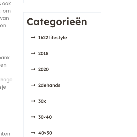
s ook
s, om
 van
Categorieën
gen
1622 lifestyle
2018
bank
ren
2020
r hoge
2dehands
 je
30x
30×40
40×50
anten