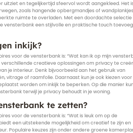
uitziet en tegelijkertijd sfeervol wordt aangekleed. Het i
erwegen, zoals hangende opbergmandjes of wandplankje
perkte ruimte te overladen. Met een doordachte selectie
e vensterbank een stijlvolle en praktische touch toevoe
en inkijk?
res voor de vensterbank is: “Wat kan ik op mijn venster
jn verschillende creatieve oplossingen om privacy te creë
an je interieur. Denk bijvoorbeeld aan het gebruik van
n, vitrage of raamfolie. Daarnaast kun je ook kiezen voo
plaatst worden om inkijk te beperken. Op die manier kun
nsterbank terwijl je privacy behoudt in je woning.
ensterbank te zetten?
res voor de vensterbank is: “Wat is leuk om op de
edt een uitstekende mogelijkheid om creatief te zijn en
rieur. Populaire keuzes zijn onder andere groene kamerpl