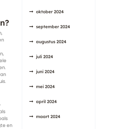
oktober 2024
en?
september 2024
,
en
augustus 2024
n,
juli 2024
ele
en.
juni 2024
van
is.
mei 2024
april 2024
e
als
maart 2024
oals
gte en