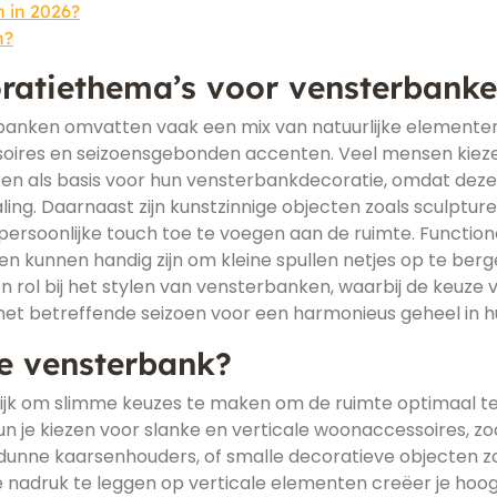
n in 2026?
n?
oratiethema’s voor vensterbank
banken omvatten vaak een mix van natuurlijke elementen
ssoires en seizoensgebonden accenten. Veel mensen kiez
en als basis voor hun vensterbankdecoratie, omdat deze
ling. Daarnaast zijn kunstzinnige objecten zoals sculpture
ersoonlijke touch toe te voegen aan de ruimte. Function
 kunnen handig zijn om kleine spullen netjes op te berg
rol bij het stylen van vensterbanken, waarbij de keuze 
et betreffende seizoen voor een harmonieus geheel in hu
le vensterbank?
rijk om slimme keuzes te maken om de ruimte optimaal t
 je kiezen voor slanke en verticale woonaccessoires, zo
 dunne kaarsenhouders, of smalle decoratieve objecten z
e nadruk te leggen op verticale elementen creëer je hoo