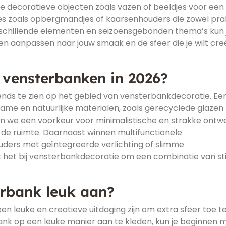
nige decoratieve objecten zoals vazen of beeldjes voor een
ires zoals opbergmandjes of kaarsenhouders die zowel pra
verschillende elementen en seizoensgebonden thema’s kun 
n aanpassen naar jouw smaak en de sfeer die je wilt cr
r vensterbanken in 2026?
trends te zien op het gebied van vensterbankdecoratie. Ee
ame en natuurlijke materialen, zoals gerecyclede glazen
n we een voorkeur voor minimalistische en strakke ontw
n de ruimte. Daarnaast winnen multifunctionele
uders met geïntegreerde verlichting of slimme
 het bij vensterbankdecoratie om een combinatie van stij
erbank leuk aan?
 leuke en creatieve uitdaging zijn om extra sfeer toe t
ank op een leuke manier aan te kleden, kun je beginnen 