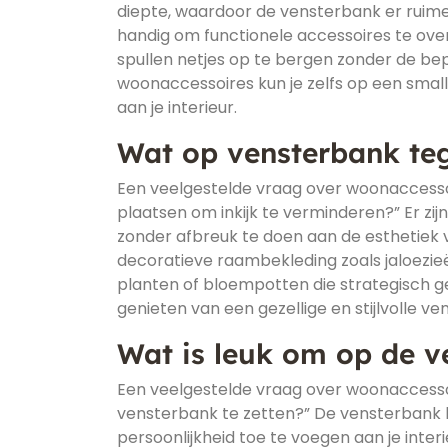
diepte, waardoor de vensterbank er ruimer 
handig om functionele accessoires te ov
spullen netjes op te bergen zonder de be
woonaccessoires kun je zelfs op een small
aan je interieur.
Wat op vensterbank teg
Een veelgestelde vraag over woonaccessoi
plaatsen om inkijk te verminderen?” Er zi
zonder afbreuk te doen aan de esthetiek v
decoratieve raambekleding zoals jaloezieë
planten of bloempotten die strategisch ge
genieten van een gezellige en stijlvolle ve
Wat is leuk om op de v
Een veelgestelde vraag over woonaccessoi
vensterbank te zetten?” De vensterbank bi
persoonlijkheid toe te voegen aan je inte