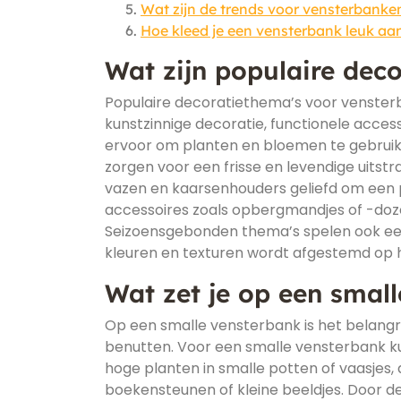
Wat zijn de trends voor vensterbanke
Hoe kleed je een vensterbank leuk aa
Wat zijn populaire dec
Populaire decoratiethema’s voor venster
kunstzinnige decoratie, functionele acce
ervoor om planten en bloemen te gebruik
zorgen voor een frisse en levendige uitstra
vazen en kaarsenhouders geliefd om een p
accessoires zoals opbergmandjes of -dozen
Seizoensgebonden thema’s spelen ook een 
kleuren en texturen wordt afgestemd op h
Wat zet je op een smal
Op een smalle vensterbank is het belang
benutten. Voor een smalle vensterbank kun
hoge planten in smalle potten of vaasjes,
boekensteunen of kleine beeldjes. Door d