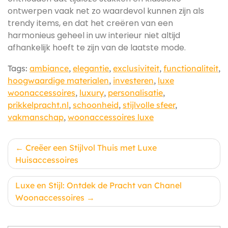
ontwerpen vaak net zo waardevol kunnen zijn als
trendy items, en dat het creëren van een
harmonieus geheel in uw interieur niet altijd
afhankelijk hoeft te zijn van de laatste mode.
Tags:
ambiance
,
elegantie
,
exclusiviteit
,
functionaliteit
,
hoogwaardige materialen
,
investeren
,
luxe
woonaccessoires
,
luxury
,
personalisatie
,
prikkelpracht.nl
,
schoonheid
,
stijlvolle sfeer
,
vakmanschap
,
woonaccessoires luxe
Berichtnavigatie
Creëer een Stijlvol Thuis met Luxe
Huisaccessoires
Luxe en Stijl: Ontdek de Pracht van Chanel
Woonaccessoires