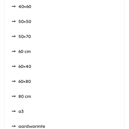
40×60
50×50
50×70
60 cm
60×40
60×80
80 cm
a3
aardwarmte