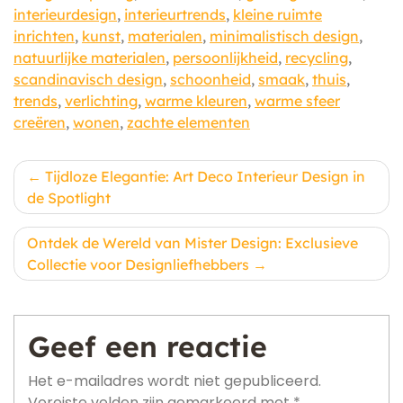
interieurdesign
,
interieurtrends
,
kleine ruimte
inrichten
,
kunst
,
materialen
,
minimalistisch design
,
natuurlijke materialen
,
persoonlijkheid
,
recycling
,
scandinavisch design
,
schoonheid
,
smaak
,
thuis
,
trends
,
verlichting
,
warme kleuren
,
warme sfeer
creëren
,
wonen
,
zachte elementen
Berichtnavigatie
Tijdloze Elegantie: Art Deco Interieur Design in
de Spotlight
Ontdek de Wereld van Mister Design: Exclusieve
Collectie voor Designliefhebbers
Geef een reactie
Het e-mailadres wordt niet gepubliceerd.
Vereiste velden zijn gemarkeerd met
*