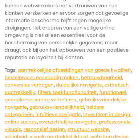
kunnen webwinkeliers het vertrouwen van hun
klanten versterken en ervoor zorgen dat gevoelige
informatie beschermd blijft tegen mogelijke
dreigingen. Het creëren van een veilige online
omgeving is niet alleen essentieel voor de
bescherming van persoonlijke gegevens, maar
draagt ook bij aan het opbouwen van een positieve
reputatie en loyaliteit bij klanten.
Tags:
aantrekkelijke afbeeldingen van goede kwaliteit
,
bestelproces eenvoudig maken
,
betrouwbaarheid
,
conversies verhogen
,
duidelijke navigatie
,
esthetisch
aantrekkelijk
,
filters zoekfunctionaliteit
,
functioneel
,
gebruikerservaring verbeteren
,
gebruiksvriendelijke
navigatie
,
gebruiksvriendelijkheid
,
heldere
categorieën
,
intuïtieve navigatie
,
investeren in design
,
online succes
,
overzichtelijke navigatie
,
professionele
visuals
,
responsief design
,
structuur website
,
veiligheid
,
visuele aantrekkelijkheid
,
webshop design