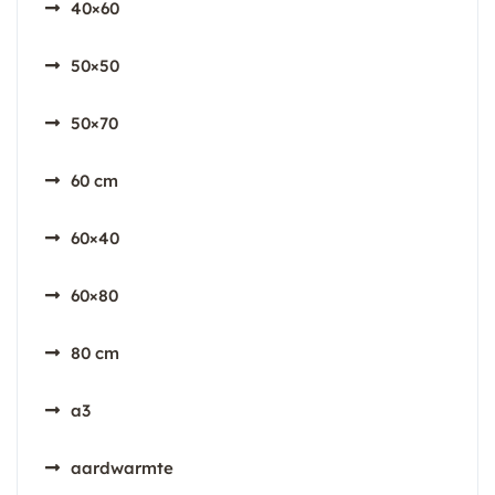
40×60
50×50
50×70
60 cm
60×40
60×80
80 cm
a3
aardwarmte