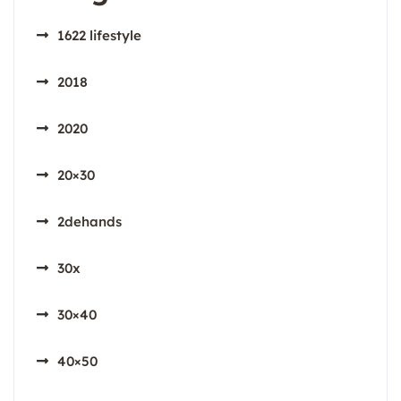
1622 lifestyle
2018
2020
20×30
2dehands
30x
30×40
40×50