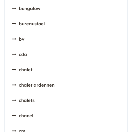
bungalow
bureaustoel
bv
cda
chalet
chalet ardennen
chalets
chanel
cm