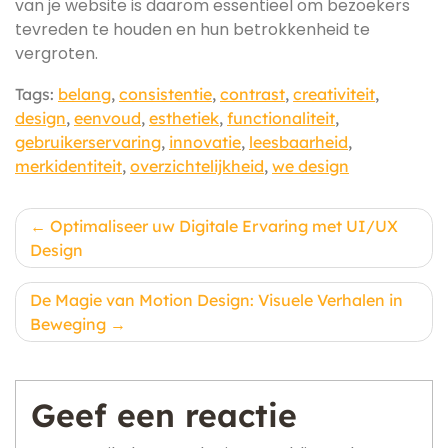
van je website is daarom essentieel om bezoekers
tevreden te houden en hun betrokkenheid te
vergroten.
Tags:
belang
,
consistentie
,
contrast
,
creativiteit
,
design
,
eenvoud
,
esthetiek
,
functionaliteit
,
gebruikerservaring
,
innovatie
,
leesbaarheid
,
merkidentiteit
,
overzichtelijkheid
,
we design
Berichtnavigatie
Optimaliseer uw Digitale Ervaring met UI/UX
Design
De Magie van Motion Design: Visuele Verhalen in
Beweging
Geef een reactie