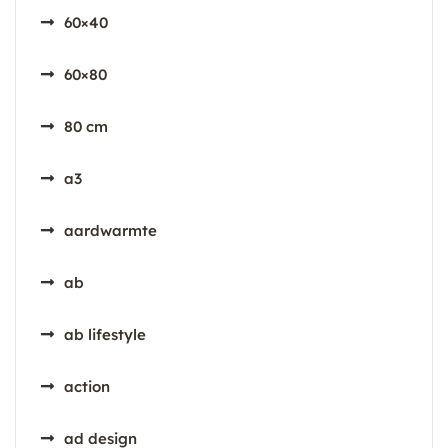
60×40
60×80
80 cm
a3
aardwarmte
ab
ab lifestyle
action
ad design