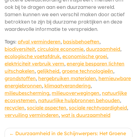
ook bij te dragen aan een duurzamere wereld.
Samen kunnen we een verschil maken door actief
betrokken te zijn bij duurzame praktijken en deze
waardevolle informatie te verspreiden.
Tags:
afval verminderen
,
basisbehoeften
,
biodiversiteit
,
circulaire economie
,
duurzaamheid
,
ecologische voetafdruk
,
economische groei
,
elektriciteit verbruik verm
,
energie besparen lichten
uitschakelen
,
gelijkheid
,
groene technologieën
,
grondstoffen
,
hergebruiken materialen
,
hernieuwbare
energiebronnen
,
klimaatverandering
,
milieubescherming
,
milieuoverwegingen
,
natuurlijke
ecosystemen
,
natuurlijke hulpbronnen behouden
,
recyclen
,
sociale aspecten
,
sociale rechtvaardigheid
,
vervuiling verminderen
,
wat is duurzaamheid
Berichtnavigatie
Duurzaamheid in de Schijnwerpers: Het Groene