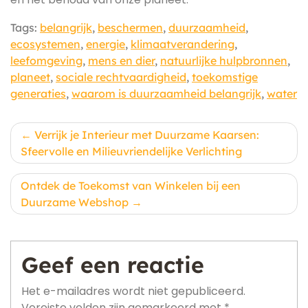
Tags:
belangrijk
,
beschermen
,
duurzaamheid
,
ecosystemen
,
energie
,
klimaatverandering
,
leefomgeving
,
mens en dier
,
natuurlijke hulpbronnen
,
planeet
,
sociale rechtvaardigheid
,
toekomstige
generaties
,
waarom is duurzaamheid belangrijk
,
water
Berichtnavigatie
Verrijk je Interieur met Duurzame Kaarsen:
Sfeervolle en Milieuvriendelijke Verlichting
Ontdek de Toekomst van Winkelen bij een
Duurzame Webshop
Geef een reactie
Het e-mailadres wordt niet gepubliceerd.
Vereiste velden zijn gemarkeerd met
*