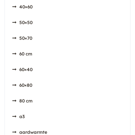
40×60
50×50
50×70
60 cm
60×40
60×80
80 cm
a3
aardwarmte