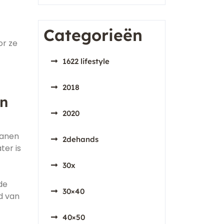
Categorieën
or ze
1622 lifestyle
2018
en
2020
ranen
2dehands
ter is
30x
de
30×40
d van
40×50