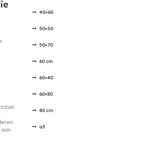
ie
40×60
50×50
e
50×70
60 cm
60×40
60×80
citeit
80 cm
-
nderen
a3
j aan