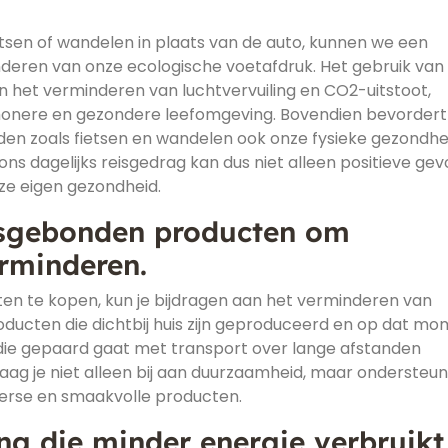
etsen of wandelen in plaats van de auto, kunnen we een
deren van onze ecologische voetafdruk. Het gebruik van
 het verminderen van luchtvervuiling en CO2-uitstoot,
honere en gezondere leefomgeving. Bovendien bevordert
en zoals fietsen en wandelen ook onze fysieke gezondhe
ns dagelijks reisgedrag kan dus niet alleen positieve ge
ze eigen gezondheid.
nsgebonden producten om
erminderen.
en te kopen, kun je bijdragen aan het verminderen van
oducten die dichtbij huis zijn geproduceerd en op dat m
t die gepaard gaat met transport over lange afstanden
aag je niet alleen bij aan duurzaamheid, maar ondersteun
verse en smaakvolle producten.
ing die minder energie verbruikt