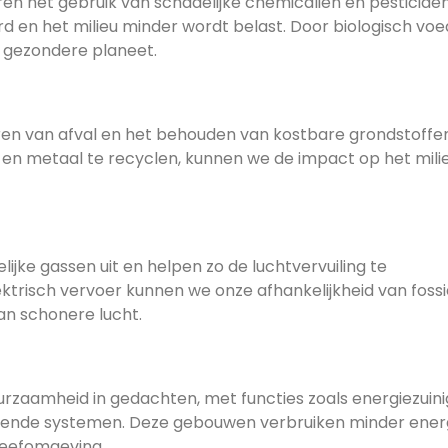
en het gebruik van schadelijke chemicaliën en pesticiden
d en het milieu minder wordt belast. Door biologisch voe
 gezondere planeet.
eren van afval en het behouden van kostbare grondstoffen
ic en metaal te recyclen, kunnen we de impact op het mili
ijke gassen uit en helpen zo de luchtvervuiling te
ktrisch vervoer kunnen we onze afhankelijkheid van fossi
an schonere lucht.
zaamheid in gedachten, met functies zoals energiezuin
parende systemen. Deze gebouwen verbruiken minder ener
leefomgeving.