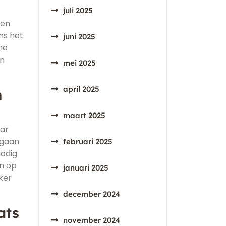
juli 2025
 en
ns het
juni 2025
ne
an
mei 2025
april 2025
n
maart 2025
aar
 gaan
februari 2025
nodig
n op
januari 2025
ker
december 2024
ats
november 2024