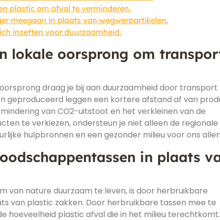
en plastic om afval te verminderen.
nger meegaan in plaats van wegwerpartikelen.
ich inzetten voor duurzaamheid.
n lokale oorsprong om transport
 oorsprong draag je bij aan duurzaamheid door transport 
den geproduceerd leggen een kortere afstand af van pro
rmindering van CO2-uitstoot en het verkleinen van de
cten te verkiezen, ondersteun je niet alleen de regionale
lijke hulpbronnen en een gezonder milieu voor ons alle
boodschappentassen in plaats v
m van nature duurzaam te leven, is door herbruikbare
ts van plastic zakken. Door herbruikbare tassen mee te
e hoeveelheid plastic afval die in het milieu terechtkomt