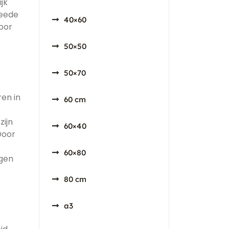
jk
weede
40×60
oor
50×50
50×70
en in
60 cm
zijn
60×40
Door
60×80
ngen
80 cm
a3