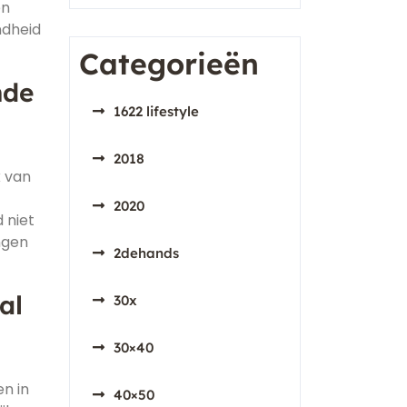
en
ndheid
Categorieën
nde
1622 lifestyle
2018
k van
2020
 niet
ngen
2dehands
al
30x
30×40
n in
40×50