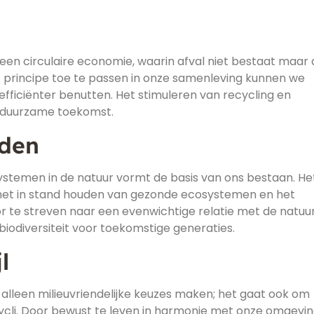
een circulaire economie, waarin afval niet bestaat maar 
t principe toe te passen in onze samenleving kunnen we
efficiënter benutten. Het stimuleren van recycling en
n duurzame toekomst.
uden
systemen in de natuur vormt de basis van ons bestaan. He
or het in stand houden van gezonde ecosystemen en het
 te streven naar een evenwichtige relatie met de natuu
iodiversiteit voor toekomstige generaties.
l
alleen milieuvriendelijke keuzes maken; het gaat ook om
ycli. Door bewust te leven in harmonie met onze omgevi