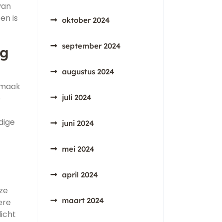
van
en is
oktober 2024
september 2024
ng
augustus 2024
smaak
e
juli 2024
dige
juni 2024
mei 2024
april 2024
ze
maart 2024
ere
icht