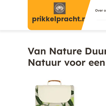
Naar
de
Over 
inhoud
prikkelpracht.nl
gaan
Van Nature Duu
Natuur voor ee