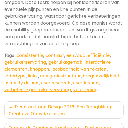
omgaan. Deze tests helpen bij het identificeren van
eventuele pijnpunten en knelpunten in de
gebruikservaring, waardoor gerichte verbeteringen
kunnen worden doorgevoerd. Op deze manier wordt
de usability geoptimaliseerd en wordt gezorgd voor
een product dat aansluit bij de behoeften en
verwachtingen van de doelgroep.
Tags:
consistentie
,
contrast
,
eenvoud
,
efficiëntie
,
gebruikerservaring
,
gebruiksgemak
,
interactieve
elementen
,
knoppen
,
leesbaarheid van teksten
,
lettertype
,
links
,
navigatiestructuur
,
toegankelijkheid
,
usability design
,
user research
,
user testing
,
verbeterde gebruikerservaring
,
voldoening
Berichtnavigatie
Trends in Logo Design 2019: Een Terugblik op
Creatieve Ontwikkelingen
Ontdek de Creatieve Kracht van U Design voor