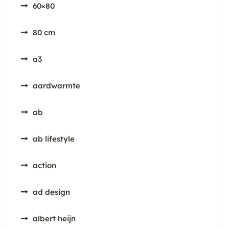
60×80
80 cm
a3
aardwarmte
ab
ab lifestyle
action
ad design
albert heijn