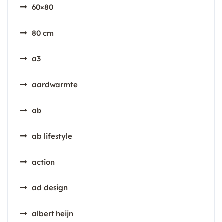
60×80
80 cm
a3
aardwarmte
ab
ab lifestyle
action
ad design
albert heijn