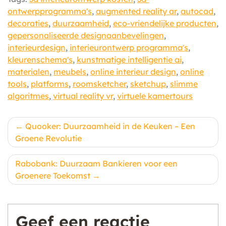
ontwerpprogramma's
,
augmented reality ar
,
autocad
,
decoraties
,
duurzaamheid
,
eco-vriendelijke producten
,
gepersonaliseerde designaanbevelingen
,
interieurdesign
,
interieurontwerp programma's
,
kleurenschema's
,
kunstmatige intelligentie ai
,
materialen
,
meubels
,
online interieur design
,
online
tools
,
platforms
,
roomsketcher
,
sketchup
,
slimme
algoritmes
,
virtual reality vr
,
virtuele kamertours
Berichtnavigatie
Quooker: Duurzaamheid in de Keuken – Een
Groene Revolutie
Rabobank: Duurzaam Bankieren voor een
Groenere Toekomst
Geef een reactie