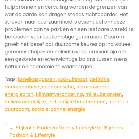
hulpbronnen en vervuiling worden de grenzen van
wat de aarde kan dragen steeds zichtbaarder. Het
streven naar duurzaamheid is essentieel om deze
problemen aan te pakken en een leefbare wereld te
behouden voor toekomstige generaties. Daarom
groeit het besef dat duurzame keuzes op individueel,
gemeenschaps- en beleidsniveau cruciaal zijn om
een gezonde en evenwichtige balans tussen mens,
natuur en economie te waarborgen.
Tags:
broeikasgassen
,
co2-uitstoot
,
definitie
,
duurzaamheid
,
economische
,
hernieuwbare
energiebron
,
klimaatverandering
,
milieubelangen
,
milieuvriendelijke
,
natuurlijke hulpbronnen
,
noorden
duurzaam
,
sociale
,
zonne-energie
Berichtnavigatie
Stijlvolle Mode en Trendy Lifestyle bij Bijmaris
Fashion & Lifestyle