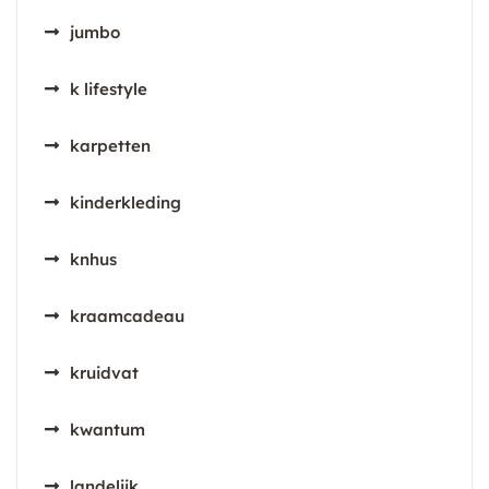
jumbo
k lifestyle
karpetten
kinderkleding
knhus
kraamcadeau
kruidvat
kwantum
landelijk