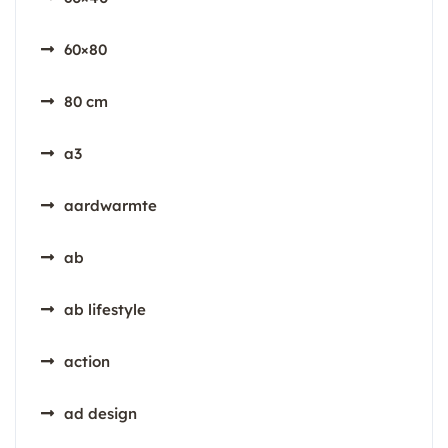
60×80
80 cm
a3
aardwarmte
ab
ab lifestyle
action
ad design