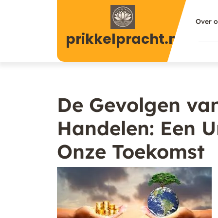
Naar
de
Over 
inhoud
prikkelpracht.nl
gaan
De Gevolgen va
Handelen: Een U
Onze Toekomst