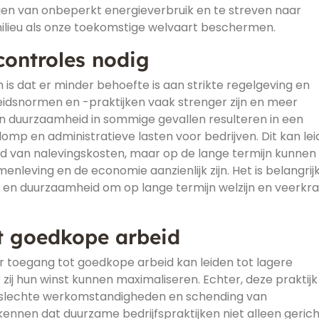
lgen van onbeperkt energieverbruik en te streven naar
ilieu als onze toekomstige welvaart beschermen.
controles nodig
s dat er minder behoefte is aan strikte regelgeving en
idsnormen en -praktijken vaak strenger zijn en meer
an duurzaamheid in sommige gevallen resulteren in een
mp en administratieve lasten voor bedrijven. Dit kan le
d van nalevingskosten, maar op de lange termijn kunnen
enleving en de economie aanzienlijk zijn. Het is belangri
e en duurzaamheid om op lange termijn welzijn en veerkr
t goedkope arbeid
 toegang tot goedkope arbeid kan leiden tot lagere
zij hun winst kunnen maximaliseren. Echter, deze praktijk
rs, slechte werkomstandigheden en schending van
kennen dat duurzame bedrijfspraktijken niet alleen gericht