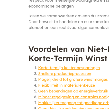
respect voor menselijke waardigheid en s
economische belangen.
Laten we samenwerken om een duurzame t
Door bewust te handelen en duurzame ke
planeet en een rechtvaardiger samenlevi
Voordelen van Niet
Korte-Termijn Winst 
Korte-termijn kostenbesparingen
Snellere productieprocessen
Mogelijkheid tot grotere winstmarges
Flexibiliteit in materialenkeuze
Geen beperkingen op energieverbruik
Minder regelgeving en controles nodi
Makkelijker toegang tot goedkope ar
Onmiddellijke voldoening van vraag 