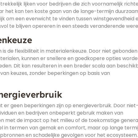
ekkelijk lijken voor bedrijven die zich voornamelijk richt
maar het kan ten koste gaan van de lange-termijn duurzaa
ngrijk om een evenwicht te vinden tussen winstgevendheid 
ol te blijven opereren in een steeds veranderende were
lenkeuze
s de flexibiliteit in materialenkeuze. Door niet gebonden
aterialen, kunnen er snellere en goedkopere opties word
eden. Dit kan resulteren in een breder scala aan beschik
n van keuzes, zonder beperkingen op basis van
nergieverbruik
 er geen beperkingen zijn op energieverbruik. Door niet
dividuen en bedrijven onbeperkt gebruik maken van
n met de impact op het milieu of de toekomstige generat
eel in termen van gemak en comfort, maar op lange termi
hulpbronnen en schadelijke gevolgen voor het ecosysteem. 