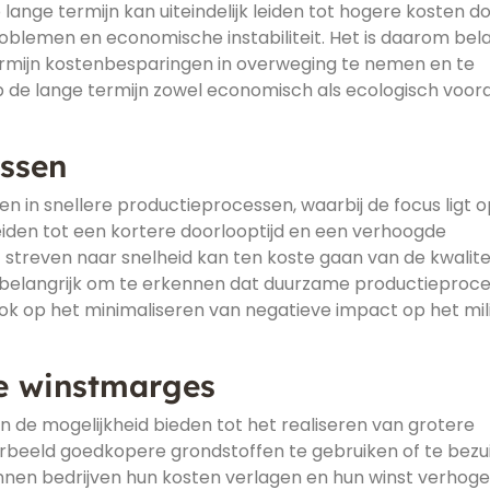
ange termijn kan uiteindelijk leiden tot hogere kosten d
blemen en economische instabiliteit. Het is daarom bela
rmijn kostenbesparingen in overweging te nemen en te
 de lange termijn zowel economisch als ecologisch voord
essen
n in snellere productieprocessen, waarbij de focus ligt 
leiden tot een kortere doorlooptijd en een verhoogde
et streven naar snelheid kan ten koste gaan van de kwalitei
 belangrijk om te erkennen dat duurzame productieproc
 ook op het minimaliseren van negatieve impact op het mil
re winstmarges
 de mogelijkheid bieden tot het realiseren van grotere
orbeeld goedkopere grondstoffen te gebruiken of te bezu
en bedrijven hun kosten verlagen en hun winst verhoge