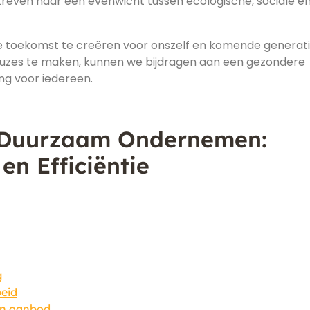
treven naar een evenwicht tussen ecologische, sociale e
oekomst te creëren voor onszelf en komende generati
uzes te maken, kunnen we bijdragen aan een gezondere
ng voor iedereen.
-Duurzaam Ondernemen:
en Efficiëntie
g
beid
en aanbod