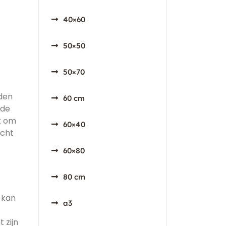
40×60
50×50
50×70
iden
60 cm
 de
jk om
60×40
acht
60×80
80 cm
 kan
a3
 zijn