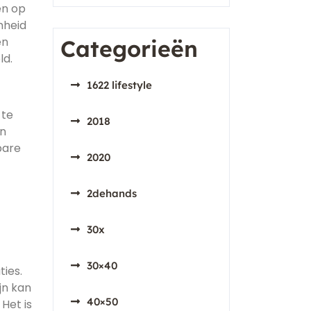
en op
mheid
en
Categorieën
ld.
1622 lifestyle
 te
2018
en
bare
2020
2dehands
30x
-
30×40
ies.
jn kan
40×50
Het is