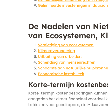
Gelimiteerde investeringen in duurzam
De Nadelen van Nie
van Ecosystemen, K
Vernietiging van ecosystemen
Klimaatverandering
Uitbuiting van arbeiders
Schending van mensenrechten
Schaarste aan natuurlijke hulpbronn
Economische instabiliteit
Korte-termijn kostenbe
Korte-termijn kostenbesparingen kunnen ee
aangezien het direct financieel voordeel 
te kiezen voor goedkopere, niet-duurzame