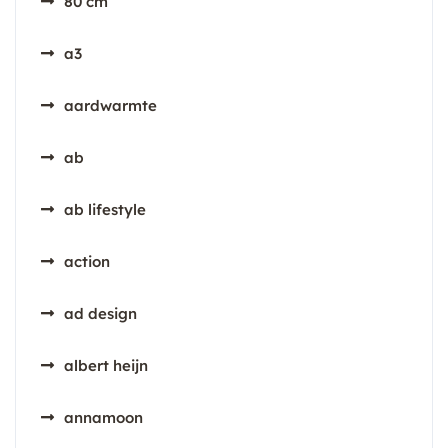
80 cm
a3
aardwarmte
ab
ab lifestyle
action
ad design
albert heijn
annamoon