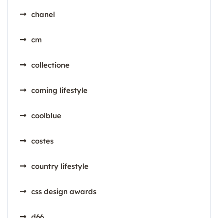
chanel
cm
collectione
coming lifestyle
coolblue
costes
country lifestyle
css design awards
d66