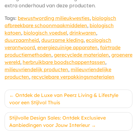
extra onderhoud van deze producten.
Tags:
bewustwording milieukwesties
,
biologisch
afbreekbare schoonmaakmiddelen
,
biologisch
katoen
,
biologisch voedsel
,
drinkwaren
,
duurzaamheid
,
duurzame kleding
,
ecologisch
verantwoord
,
energiezuinige apparaten
,
fairtrade
productiemethoden
,
gerecyclede materialen
,
groenere
wereld
,
herbruikbare boodschappentassen
,
milieuvriendelijk producten
,
milieuvriendelijke
producten
,
recyclebare verpakkingsmaterialen
Berichtnavigatie
Ontdek de Luxe van Peerz Living & Lifestyle
voor een Stijlvol Thuis
Stijlvolle Design Sales: Ontdek Exclusieve
Aanbiedingen voor Jouw Interieur