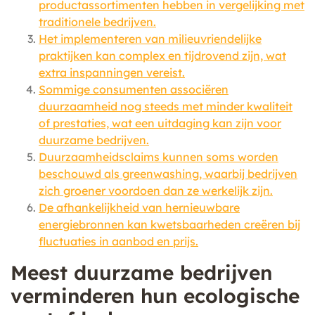
productassortimenten hebben in vergelijking met
traditionele bedrijven.
Het implementeren van milieuvriendelijke
praktijken kan complex en tijdrovend zijn, wat
extra inspanningen vereist.
Sommige consumenten associëren
duurzaamheid nog steeds met minder kwaliteit
of prestaties, wat een uitdaging kan zijn voor
duurzame bedrijven.
Duurzaamheidsclaims kunnen soms worden
beschouwd als greenwashing, waarbij bedrijven
zich groener voordoen dan ze werkelijk zijn.
De afhankelijkheid van hernieuwbare
energiebronnen kan kwetsbaarheden creëren bij
fluctuaties in aanbod en prijs.
Meest duurzame bedrijven
verminderen hun ecologische