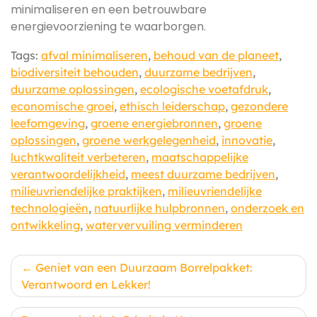
minimaliseren en een betrouwbare
energievoorziening te waarborgen.
Tags:
afval minimaliseren
,
behoud van de planeet
,
biodiversiteit behouden
,
duurzame bedrijven
,
duurzame oplossingen
,
ecologische voetafdruk
,
economische groei
,
ethisch leiderschap
,
gezondere
leefomgeving
,
groene energiebronnen
,
groene
oplossingen
,
groene werkgelegenheid
,
innovatie
,
luchtkwaliteit verbeteren
,
maatschappelijke
verantwoordelijkheid
,
meest duurzame bedrijven
,
milieuvriendelijke praktijken
,
milieuvriendelijke
technologieën
,
natuurlijke hulpbronnen
,
onderzoek en
ontwikkeling
,
watervervuiling verminderen
Berichtnavigatie
Geniet van een Duurzaam Borrelpakket:
Verantwoord en Lekker!