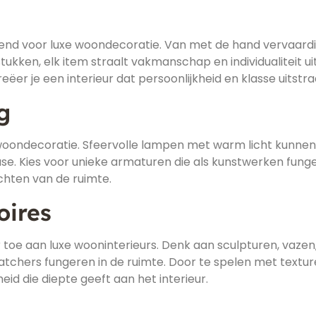
kend voor luxe woondecoratie. Van met de hand vervaard
ken, elk item straalt vakmanschap en individualiteit uit
eëer je een interieur dat persoonlijkheid en klasse uitstraa
g
xe woondecoratie. Sfeervolle lampen met warm licht kunne
ase. Kies voor unieke armaturen die als kunstwerken fung
lichten van de ruimte.
oires
toe aan luxe wooninterieurs. Denk aan sculpturen, vazen
tchers fungeren in de ruimte. Door te spelen met textur
id die diepte geeft aan het interieur.