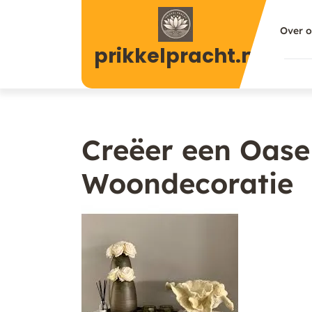
Naar
de
Over 
inhoud
prikkelpracht.nl
gaan
Creëer een Oase 
Woondecoratie