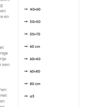
ag
40×60
een
ze en
50×50
50×70
60 cm
et
mmige
rtje
60×40
r een
60×80
80 cm
nnen
 Het
a3
kan
ing