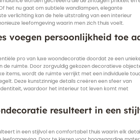
 ambiance worden gecreëerd die de zintuigen prikkelt en 
 Of het nu gaat om subtiele wandlampen, elegante
ste verlichting kan de hele uitstraling van een interieur
nieuze leefomgeving waarin men zich thuis voelt.
es voegen persoonlijkheid toe a
ntiële pro van luxe woondecoratie doordat ze een uniek
n de ruimte. Door zorgvuldig gekozen decoratieve object
ke items, wordt de ruimte verrijkt met een individuele tou
gelt. Deze kunstzinnige details creëren een sfeer van
 identiteit, waardoor het interieur tot leven komt met
decoratie resulteert in een stijl
teert in een stijlvol en comfortabel thuis waarin elk detai
 leefomgeving. Door te kiezen voor hoogwaardige materi