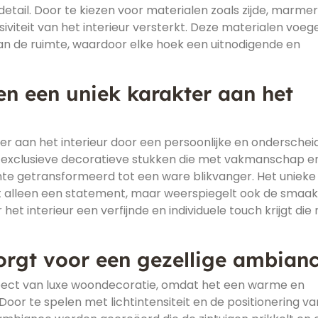
ail. Door te kiezen voor materialen zoals zijde, marmer
iviteit van het interieur versterkt. Deze materialen voeg
aan de ruimte, waardoor elke hoek een uitnodigende en
en een uniek karakter aan het
er aan het interieur door een persoonlijke en ondersche
oor exclusieve decoratieve stukken die met vakmanschap e
imte getransformeerd tot een ware blikvanger. Het unieke
t alleen een statement, maar weerspiegelt ook de smaak
t interieur een verfijnde en individuele touch krijgt die 
zorgt voor een gezellige ambianc
 aspect van luxe woondecoratie, omdat het een warme en
 Door te spelen met lichtintensiteit en de positionering va