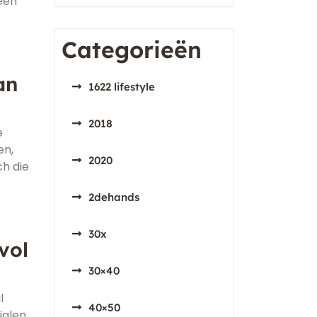
een
Categorieën
an
1622 lifestyle
2018
e
en,
2020
ch die
2dehands
30x
vol
30×40
l
40×50
alen,