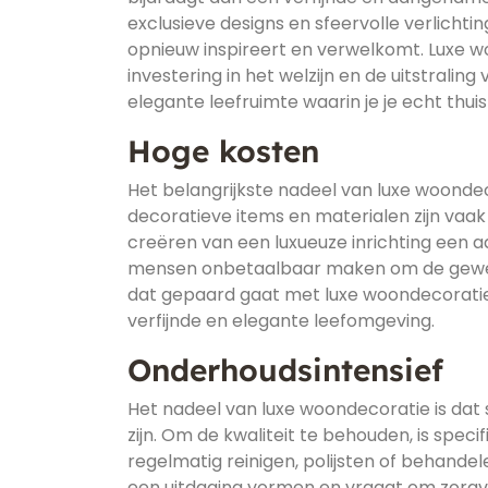
exclusieve designs en sfeervolle verlicht
opnieuw inspireert en verwelkomt. Luxe wo
investering in het welzijn en de uitstrali
elegante leefruimte waarin je je echt thuis
Hoge kosten
Het belangrijkste nadeel van luxe woonde
decoratieve items en materialen zijn vaak
creëren van een luxueuze inrichting een a
mensen onbetaalbaar maken om de gewenste 
dat gepaard gaat met luxe woondecoratie
verfijnde en elegante leefomgeving.
Onderhoudsintensief
Het nadeel van luxe woondecoratie is da
zijn. Om de kwaliteit te behouden, is speci
regelmatig reinigen, polijsten of behandel
een uitdaging vormen en vraagt om zorgvu