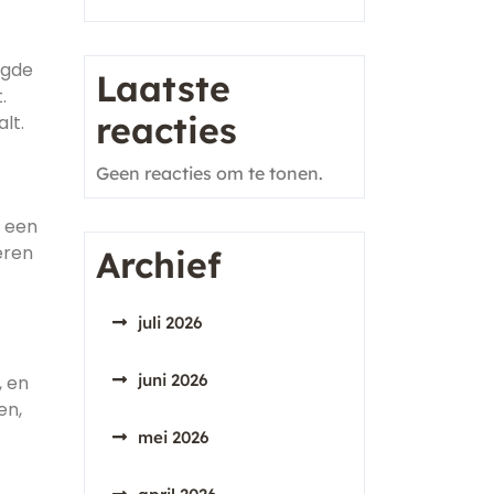
igde
Laatste
.
reacties
lt.
Geen reacties om te tonen.
n een
eren
Archief
juli 2026
juni 2026
, en
en,
mei 2026