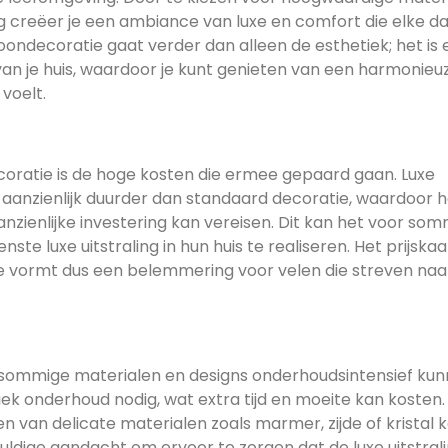
ing creëer je een ambiance van luxe en comfort die elke d
ondecoratie gaat verder dan alleen de esthetiek; het is 
ng van je huis, waardoor je kunt genieten van een harmonieu
 voelt.
coratie is de hoge kosten die ermee gepaard gaan. Luxe
 aanzienlijk duurder dan standaard decoratie, waardoor h
anzienlijke investering kan vereisen. Dit kan het voor so
luxe uitstraling in hun huis te realiseren. Het prijskaa
 vormt dus een belemmering voor velen die streven naa
t sommige materialen en designs onderhoudsintensief ku
fiek onderhoud nodig, wat extra tijd en moeite kan kosten.
en van delicate materialen zoals marmer, zijde of kristal 
ldige aandacht om ervoor te zorgen dat de luxe uitstral