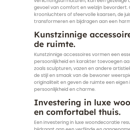
verlichtingsarmaturen, kan een gezellige
gevoel van comfort en welzijn bevordert.
kroonluchters of sfeervolle kaarsen, de jui
transformeren en bijdragen aan een harmo
Kunstzinnige accessoir
de ruimte.
Kunstzinnige accessoires vormen een esse
persoonlijkheid en karakter toevoegen aa
zoals sculpturen, vazen en andere artistie
de stijl en smaak van de bewoner weerspie
originaliteit en geven de ruimte een eigen
persoonlijkheid en charme.
Investering in luxe woon
en comfortabel thuis.
Een investering in luxe woondecoratie resul
bijdraagt aan een verfijnde en aangename