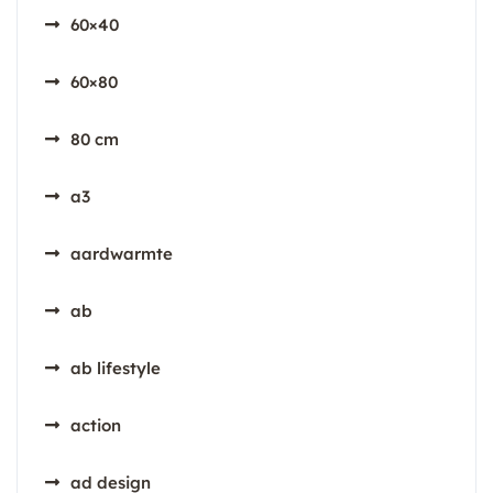
60×40
60×80
80 cm
a3
aardwarmte
ab
ab lifestyle
action
ad design