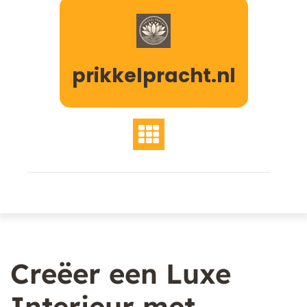
Naar
de
inhoud
gaan
prikkelpracht.nl
Creëer een Luxe
Interieur met