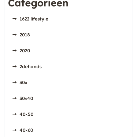
Categorieën
1622 lifestyle
2018
2020
2dehands
30x
30×40
40×50
40×60