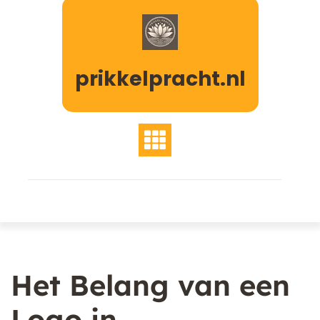
Naar
de
inhoud
gaan
prikkelpracht.nl
Het Belang van een
Logo in