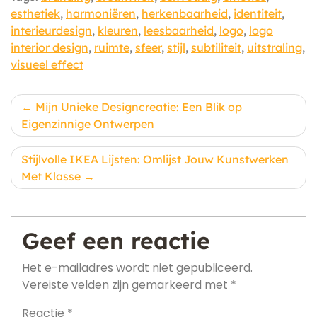
esthetiek
,
harmoniëren
,
herkenbaarheid
,
identiteit
,
interieurdesign
,
kleuren
,
leesbaarheid
,
logo
,
logo
interior design
,
ruimte
,
sfeer
,
stijl
,
subtiliteit
,
uitstraling
,
visueel effect
Berichtnavigatie
Mijn Unieke Designcreatie: Een Blik op
Eigenzinnige Ontwerpen
Stijlvolle IKEA Lijsten: Omlijst Jouw Kunstwerken
Met Klasse
Geef een reactie
Het e-mailadres wordt niet gepubliceerd.
Vereiste velden zijn gemarkeerd met
*
Reactie
*