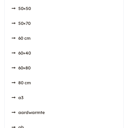
50×50
50×70
60 cm
60×40
60×80
80 cm
a3
aardwarmte
ab