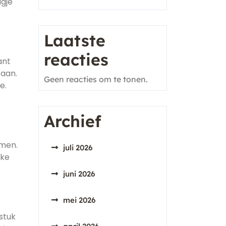
ugje
Laatste
reacties
ant
 aan.
Geen reacties om te tonen.
e.
Archief
omen.
juli 2026
lke
juni 2026
mei 2026
fstuk