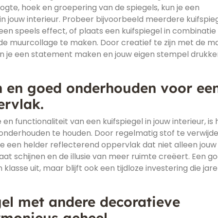
oogte, hoek en groepering van de spiegels, kun je een
in jouw interieur. Probeer bijvoorbeeld meerdere kuifspie
en speels effect, of plaats een kuifspiegel in combinati
e muurcollage te maken. Door creatief te zijn met de m
kun je een statement maken en jouw eigen stempel drukk
n en goed onderhouden voor ee
ervlak.
 functionaliteit van een kuifspiegel in jouw interieur, is 
onderhouden te houden. Door regelmatig stof te verwijd
je een helder reflecterend oppervlak dat niet alleen jouw
 laat schijnen en de illusie van meer ruimte creëert. Een g
klasse uit, maar blijft ook een tijdloze investering die jar
el met andere decoratieve
rmonieus geheel.