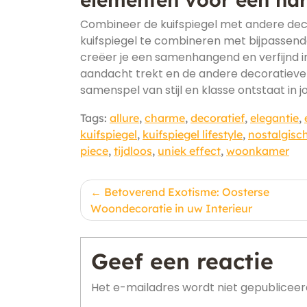
Combineer de kuifspiegel met andere dec
kuifspiegel te combineren met bijpassende w
creëer je een samenhangend en verfijnd in
aandacht trekt en de andere decoratiev
samenspel van stijl en klasse ontstaat in j
Tags:
allure
,
charme
,
decoratief
,
elegantie
,
kuifspiegel
,
kuifspiegel lifestyle
,
nostalgisc
piece
,
tijdloos
,
uniek effect
,
woonkamer
Berichtnavigatie
Betoverend Exotisme: Oosterse
Woondecoratie in uw Interieur
Geef een reactie
Het e-mailadres wordt niet gepubliceer