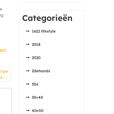
de
ng
Categorieën
1622 lifestyle
2018
ent
2020
2dehands
tyle
nk
30x
30×40
40×50