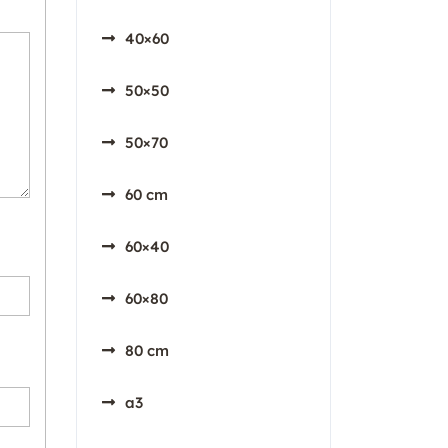
40×60
50×50
50×70
60 cm
60×40
60×80
80 cm
a3