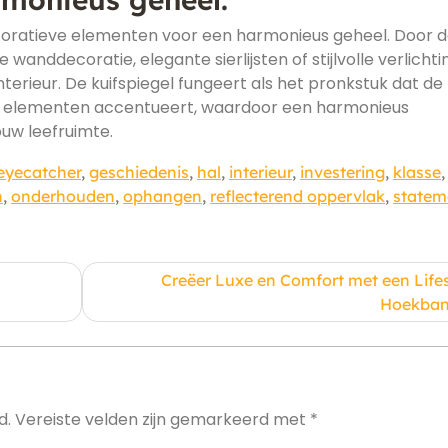
oratieve elementen voor een harmonieus geheel. Door 
anddecoratie, elegante sierlijsten of stijlvolle verlichti
terieur. De kuifspiegel fungeert als het pronkstuk dat de
e elementen accentueert, waardoor een harmonieus
ouw leefruimte.
eyecatcher
,
geschiedenis
,
hal
,
interieur
,
investering
,
klasse
,
h
,
onderhouden
,
ophangen
,
reflecterend oppervlak
,
statem
Creëer Luxe en Comfort met een Lifes
Hoekba
d.
Vereiste velden zijn gemarkeerd met
*