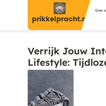
Naar
de
Over 
inhoud
prikkelpracht.nl
gaan
Verrijk Jouw Int
Lifestyle: Tijdlo