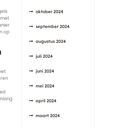
gels
oktober 2024
e met
anier
september 2024
en op
augustus 2024
n
juli 2024
het
juni 2024
eren
mei 2024
oed
enlang
april 2024
maart 2024