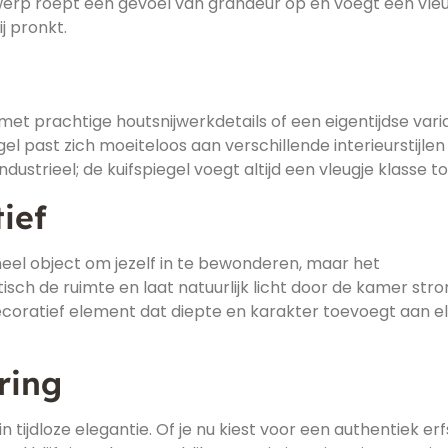
werp roept een gevoel van grandeur op en voegt een vle
j pronkt.
 met prachtige houtsnijwerkdetails of een eigentijdse vari
el past zich moeiteloos aan verschillende interieurstijlen
ndustrieel; de kuifspiegel voegt altijd een vleugje klasse to
ief
ioneel object om jezelf in te bewonderen, maar het
sch de ruimte en laat natuurlijk licht door de kamer str
ecoratief element dat diepte en karakter toevoegt aan e
ring
in tijdloze elegantie. Of je nu kiest voor een authentiek er