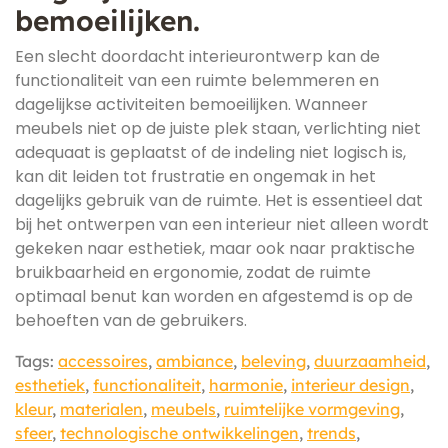
bemoeilijken.
Een slecht doordacht interieurontwerp kan de
functionaliteit van een ruimte belemmeren en
dagelijkse activiteiten bemoeilijken. Wanneer
meubels niet op de juiste plek staan, verlichting niet
adequaat is geplaatst of de indeling niet logisch is,
kan dit leiden tot frustratie en ongemak in het
dagelijks gebruik van de ruimte. Het is essentieel dat
bij het ontwerpen van een interieur niet alleen wordt
gekeken naar esthetiek, maar ook naar praktische
bruikbaarheid en ergonomie, zodat de ruimte
optimaal benut kan worden en afgestemd is op de
behoeften van de gebruikers.
Tags:
accessoires
,
ambiance
,
beleving
,
duurzaamheid
,
esthetiek
,
functionaliteit
,
harmonie
,
interieur design
,
kleur
,
materialen
,
meubels
,
ruimtelijke vormgeving
,
sfeer
,
technologische ontwikkelingen
,
trends
,