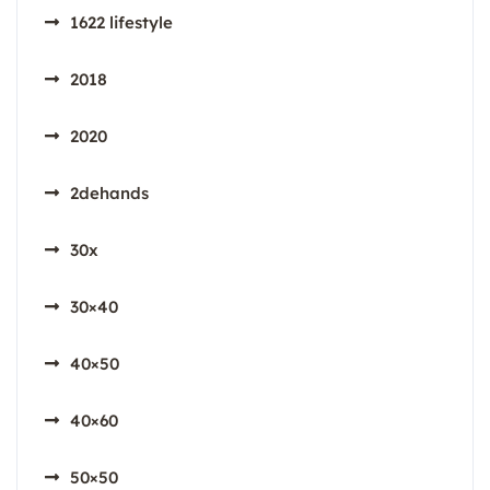
1622 lifestyle
2018
2020
2dehands
30x
30×40
40×50
40×60
50×50