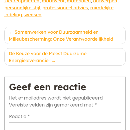
kleurenpaletten
,
maatwerk
,
materialen
,
ontwerpen
,
persoonlijke stijl
,
professioneel advies
,
ruimtelijke
indeling
,
wensen
Berichtnavigatie
Samenwerken voor Duurzaamheid en
Milieubescherming: Onze Verantwoordelijkheid
De Keuze voor de Meest Duurzame
Energieleverancier
Geef een reactie
Het e-mailadres wordt niet gepubliceerd.
Vereiste velden zijn gemarkeerd met
*
Reactie
*