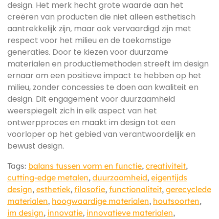
design. Het merk hecht grote waarde aan het
creëren van producten die niet alleen esthetisch
aantrekkelijk zijn, maar ook vervaardigd zijn met
respect voor het milieu en de toekomstige
generaties. Door te kiezen voor duurzame
materialen en productiemethoden streeft im design
ernaar om een positieve impact te hebben op het
milieu, zonder concessies te doen aan kwaliteit en
design. Dit engagement voor duurzaamheid
weerspiegelt zich in elk aspect van het
ontwerpproces en maakt im design tot een
voorloper op het gebied van verantwoordelijk en
bewust design.
Tags:
balans tussen vorm en functie
,
creativiteit
,
cutting-edge metalen
,
duurzaamheid
,
eigentijds
design
,
esthetiek
,
filosofie
,
functionaliteit
,
gerecyclede
materialen
,
hoogwaardige materialen
,
houtsoorten
,
im design
,
innovatie
,
innovatieve materialen
,