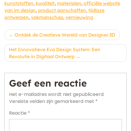
kunststoffen
,
kwaliteit
,
materialen
,
officiële website
van im design
,
product aanschaffen
,
tijdloze
ontwerpen
,
vakmanschap
,
vernieuwing
Berichtnavigatie
Ontdek de Creatieve Wereld van Designer 3D
Het Innovatieve Eva Design System: Een
Revolutie in Digitaal Ontwerp
Geef een reactie
Het e-mailadres wordt niet gepubliceerd.
Vereiste velden zijn gemarkeerd met
*
Reactie
*