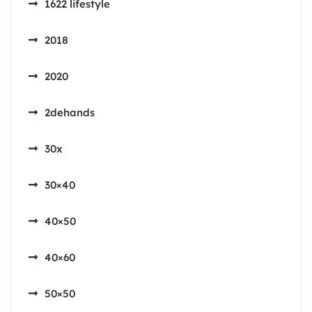
1622 lifestyle
2018
2020
2dehands
30x
30×40
40×50
40×60
50×50