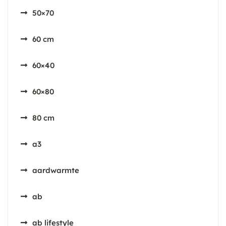
50×70
60 cm
60×40
60×80
80 cm
a3
aardwarmte
ab
ab lifestyle