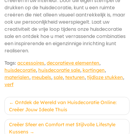
creëren in uw interieur. Door uw eigen stempel te
drukken op de huisdecoratie, kunt u een ruimte
creëren die niet alleen visueel aantrekkelijk is, maar
ook uw persoonlijkheid weerspiegelt. Laat uw
creativiteit de vrije loop tijdens onze huisdecoratie
sale en ontdek hoe u met verrassende combinaties
een inspirerende en eigenzinnige inrichting kunt
realiseren.
Tags:
accessoires
,
decoratieve elementen
,
huisdecoratie
,
huisdecoratie sale
,
kortingen
,
materialen
,
meubels
,
sale
,
texturen
,
tijdloze stukken
,
verf
Berichtnavigatie
Ontdek de Wereld van Huisdecoratie Online:
Creëer Jouw Ideale Thuis
Creëer Sfeer en Comfort met Stijlvolle Lifestyle
Kussens