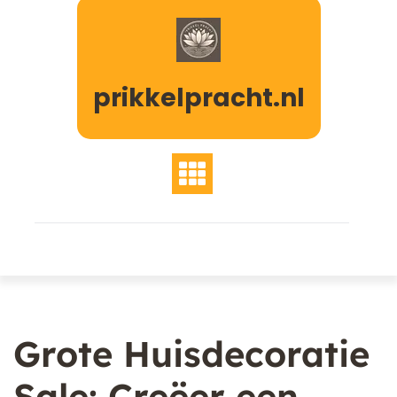
Naar
de
inhoud
gaan
prikkelpracht.nl
Grote Huisdecoratie
Sale: Creëer een