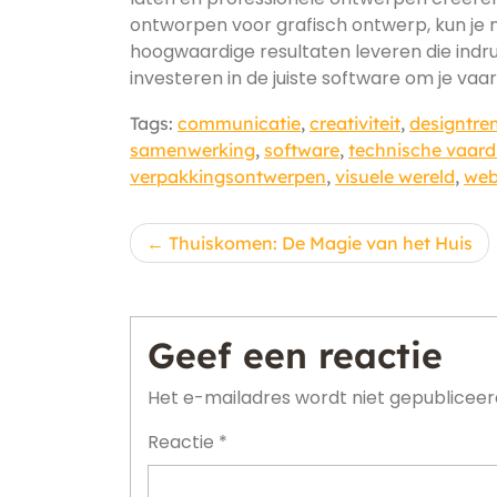
ontworpen voor grafisch ontwerp, kun je ni
hoogwaardige resultaten leveren die indru
investeren in de juiste software om je va
Tags:
communicatie
,
creativiteit
,
designtre
samenwerking
,
software
,
technische vaar
verpakkingsontwerpen
,
visuele wereld
,
web
Berichtnavigatie
Thuiskomen: De Magie van het Huis
Geef een reactie
Het e-mailadres wordt niet gepubliceer
Reactie
*