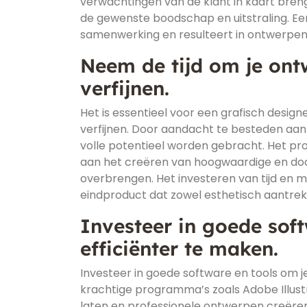
verwachtingen van de klant in kaart breng
de gewenste boodschap en uitstraling. E
samenwerking en resulteert in ontwerpen 
Neem de tijd om je ontw
verfijnen.
Het is essentieel voor een grafisch desi
verfijnen. Door aandacht te besteden aan 
volle potentieel worden gebracht. Het pro
aan het creëren van hoogwaardige en do
overbrengen. Het investeren van tijd en m
eindproduct dat zowel esthetisch aantrekkel
Investeer in goede sof
efficiënter te maken.
Investeer in goede software en tools om je
krachtige programma’s zoals Adobe Illustra
laten en professionele ontwerpen creëren