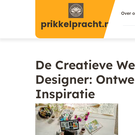
Naar
de
Over 
inhoud
prikkelpracht.nl
gaan
De Creatieve We
Designer: Ontwe
Inspiratie