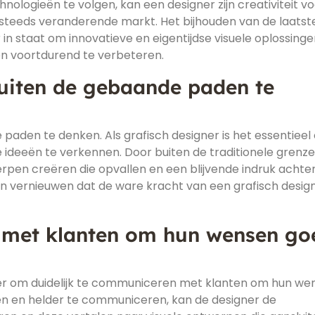
nologieën te volgen, kan een designer zijn creativiteit v
 steeds veranderende markt. Het bijhouden van de laatst
 in staat om innovatieve en eigentijdse visuele oplossinge
en voortdurend te verbeteren.
buiten de gebaande paden te
paden te denken. Als grafisch designer is het essentieel
uwe ideeën te verkennen. Door buiten de traditionele grenz
erpen creëren die opvallen en een blijvende indruk achter
 en vernieuwen dat de ware kracht van een grafisch desig
 met klanten om hun wensen go
gner om duidelijk te communiceren met klanten om hun we
en en helder te communiceren, kan de designer de