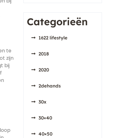
n bij
.
Categorieën
1622 lifestyle
en te
2018
t zijn
 bij
2020
f
en
2dehands
30x
30×40
 loop
40×50
jn