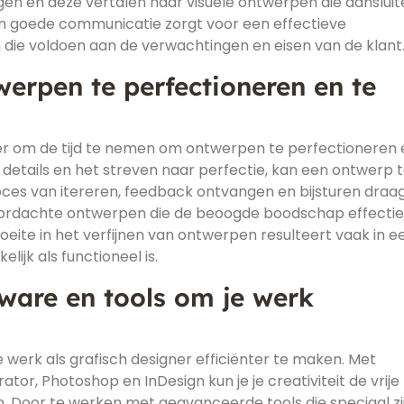
en en deze vertalen naar visuele ontwerpen die aansluite
en goede communicatie zorgt voor een effectieve
die voldoen aan de verwachtingen en eisen van de klant
erpen te perfectioneren en te
gner om de tijd te nemen om ontwerpen te perfectioneren 
details en het streven naar perfectie, kan een ontwerp to
ces van itereren, feedback ontvangen en bijsturen draagt
ordachte ontwerpen die de beoogde boodschap effectie
oeite in het verfijnen van ontwerpen resulteert vaak in e
ijk als functioneel is.
tware en tools om je werk
 werk als grafisch designer efficiënter te maken. Met
tor, Photoshop en InDesign kun je je creativiteit de vrije
. Door te werken met geavanceerde tools die speciaal zi