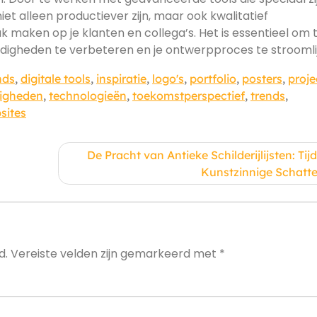
et alleen productiever zijn, maar ook kwalitatief
k maken op je klanten en collega’s. Het is essentieel om 
ardigheden te verbeteren en je ontwerpproces te stroomli
nds
,
digitale tools
,
inspiratie
,
logo's
,
portfolio
,
posters
,
proje
digheden
,
technologieën
,
toekomstperspectief
,
trends
,
sites
De Pracht van Antieke Schilderijlijsten: Tij
Kunstzinnige Schatt
d.
Vereiste velden zijn gemarkeerd met
*