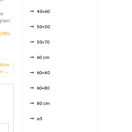
40×60
te
jnen.
50×50
cten
,
50×70
60 cm
dloze
en
60×40
60×80
80 cm
a3