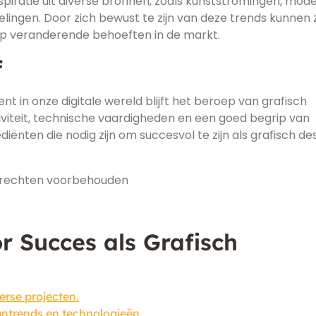
spiratie uit diverse bronnen, zoals kunststromingen, mode
ingen. Door zich bewust te zijn van deze trends kunnen z
p veranderende behoeften in de markt.
f
t in onze digitale wereld blijft het beroep van grafisch
iviteit, technische vaardigheden en een goed begrip van
diënten die nodig zijn om succesvol te zijn als grafisch de
e rechten voorbehouden
or Succes als Grafisch
erse projecten.
igntrends en technologieën.