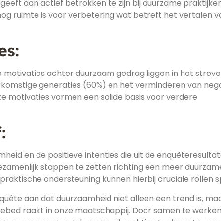
eeft aan actief betrokken te zijn bij duurzame praktijken
 nog ruimte is voor verbetering wat betreft het vertalen v
es:
e motivaties achter duurzaam gedrag liggen in het strev
komstige generaties (60%) en het verminderen van neg
eke motivaties vormen een solide basis voor verdere
:
eid en de positieve intenties die uit de enquêteresulta
ezamenlijk stappen te zetten richting een meer duurzam
raktische ondersteuning kunnen hierbij cruciale rollen s
nquête aan dat duurzaamheid niet alleen een trend is, ma
ngebed raakt in onze maatschappij. Door samen te werke