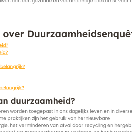
ouwen aan een gezonde en veerkrachtige toekomst voor 
n over Duurzaamheidsenquê
eid?
eid?
belangrijk?
belangrijk?
van duurzaamheid?
en worden toegepast in ons dagelijks leven en in divers
e praktijken zijn het gebruik van hernieuwbare
ie, het verminderen van afval door recycling en hergebr