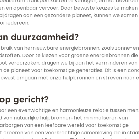
voedsel om transportkosten te verlagen, en het bevorde
ietsen en openbaar vervoer. Door bewuste keuzes te maken 
n bijdragen aan een gezondere planeet, kunnen we samen
r iedereen.
van duurzaamheid?
ebruik van hernieuwbare energiebronnen, zoals zonne-en
andstoffen. Door te kiezen voor groene energiebronnen die
tstoot veroorzaken, dragen we bij aan het verminderen van
 de planeet voor toekomstige generaties. Dit is een con
bewust omgaan met onze hulpbronnen en streven naar 
op gericht?
aar een evenwichtige en harmonieuze relatie tussen men
 van natuurlijke hulpbronnen, het minimaliseren van
waarborgen van een leefbare wereld voor toekomstige
t creëren van een veerkrachtige samenleving die in staat