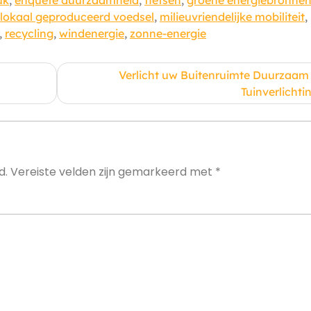
uk
,
enquete duurzaamheid
,
fietsen
,
groene energiebronne
lokaal geproduceerd voedsel
,
milieuvriendelijke mobiliteit
,
,
recycling
,
windenergie
,
zonne-energie
Verlicht uw Buitenruimte Duurzaam
Tuinverlichti
d.
Vereiste velden zijn gemarkeerd met
*