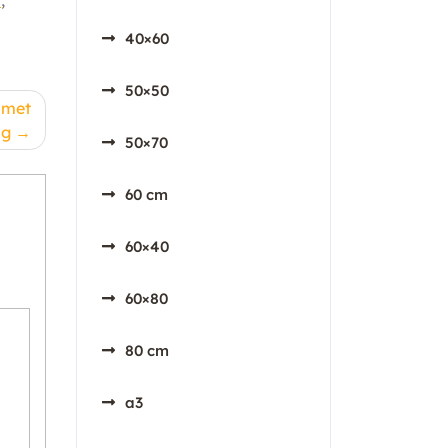
n
,
40×60
50×50
 met
ng
50×70
60 cm
60×40
60×80
80 cm
a3