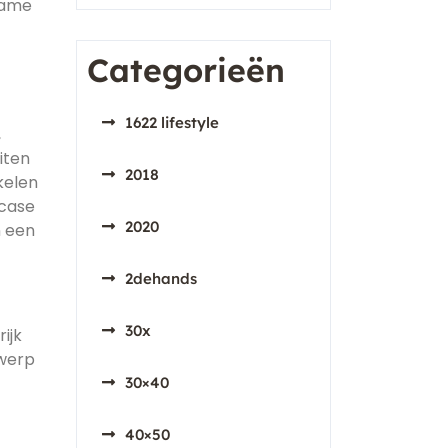
zame
Categorieën
1622 lifestyle
,
iten
2018
kelen
 case
2020
n een
2dehands
30x
ijk
rwerp
30×40
40×50