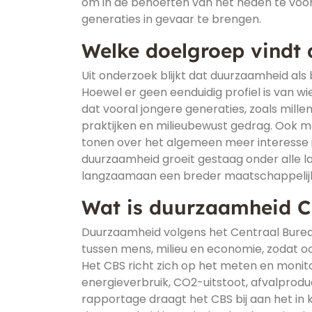
om in de behoeften van het heden te voo
generaties in gevaar te brengen.
Welke doelgroep vindt
Uit onderzoek blijkt dat duurzaamheid als
Hoewel er geen eenduidig profiel is van w
dat vooral jongere generaties, zoals mill
praktijken en milieubewust gedrag. Ook m
tonen over het algemeen meer interesse 
duurzaamheid groeit gestaag onder alle l
langzaamaan een breder maatschappelijk 
Wat is duurzaamheid 
Duurzaamheid volgens het Centraal Bureau
tussen mens, milieu en economie, zodat o
Het CBS richt zich op het meten en monit
energieverbruik, CO2-uitstoot, afvalprod
rapportage draagt het CBS bij aan het in