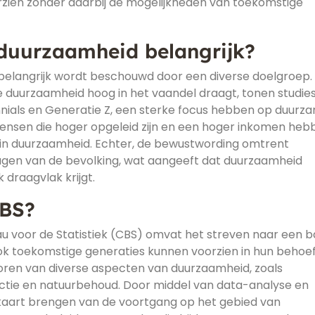
rzien zonder daarbij de mogelijkheden van toekomstige
 duurzaamheid belangrijk?
 belangrijk wordt beschouwd door een diverse doelgroep.
ie duurzaamheid hoog in het vaandel draagt, tonen studie
ennials en Generatie Z, een sterke focus hebben op duurz
ensen die hoger opgeleid zijn en een hoger inkomen heb
in duurzaamheid. Echter, de bewustwording omtrent
agen van de bevolking, wat aangeeft dat duurzaamheid
draagvlak krijgt.
CBS?
 voor de Statistiek (CBS) omvat het streven naar een b
ok toekomstige generaties kunnen voorzien in hun behoef
oren van diverse aspecten van duurzaamheid, zoals
uctie en natuurbehoud. Door middel van data-analyse en
 kaart brengen van de voortgang op het gebied van