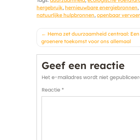
Tags:
duurzaamheid
,
ecologische voetafdr
hergebruik
,
hernieuwbare energiebronnen
,
natuurlijke hulpbronnen
,
openbaar vervoer
Berichtnavigatie
Hema zet duurzaamheid centraal: Een
groenere toekomst voor ons allemaal
Geef een reactie
Het e-mailadres wordt niet gepubliceer
Reactie
*