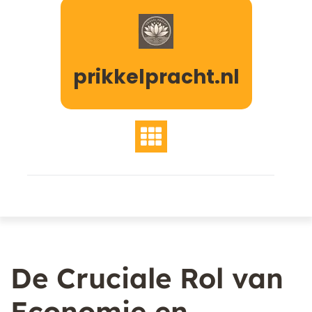
Naar
de
inhoud
gaan
prikkelpracht.nl
De Cruciale Rol van
Economie en