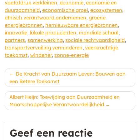
voetafdruk verkleinen
,
economie
,
economie en
duurzaamheid
,
economische groei
,
ecosystemen
,
ethisch verantwoord ondernemen
,
groene
energiebronnen
,
hernieuwbare energiebronnen
,
innovatie
,
lokale producenten
,
mondiale schaal
,
partners
,
samenwerking
,
sociale rechtvaardigheid
,
transportvervuiling verminderen
,
veerkrachtige
toekomst
,
windener
,
zonne-energie
Berichtnavigatie
De Kracht van Duurzaam Leven: Bouwen aan
een Betere Toekomst
Albert Heijn: Toewijding aan Duurzaamheid en
Maatschappelijke Verantwoordelijkheid
Geef een reactie