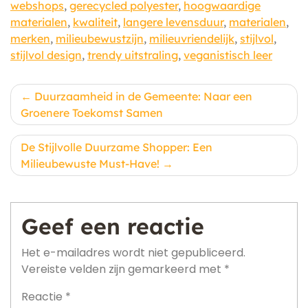
webshops
,
gerecycled polyester
,
hoogwaardige
materialen
,
kwaliteit
,
langere levensduur
,
materialen
,
merken
,
milieubewustzijn
,
milieuvriendelijk
,
stijlvol
,
stijlvol design
,
trendy uitstraling
,
veganistisch leer
Berichtnavigatie
Duurzaamheid in de Gemeente: Naar een
Groenere Toekomst Samen
De Stijlvolle Duurzame Shopper: Een
Milieubewuste Must-Have!
Geef een reactie
Het e-mailadres wordt niet gepubliceerd.
Vereiste velden zijn gemarkeerd met
*
Reactie
*