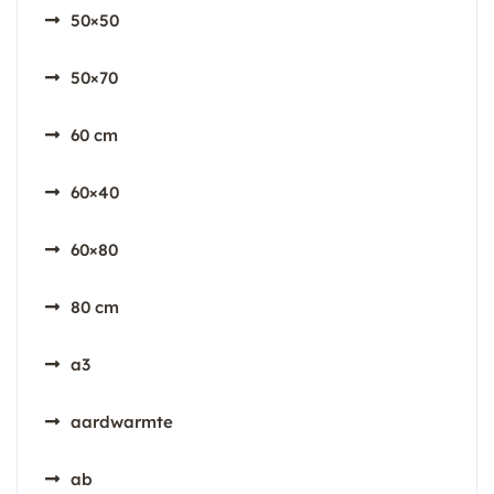
50×50
50×70
60 cm
60×40
60×80
80 cm
a3
aardwarmte
ab