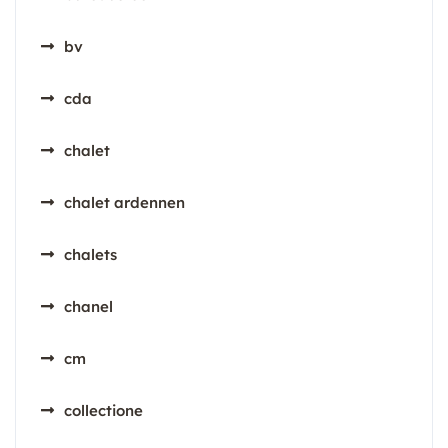
bv
cda
chalet
chalet ardennen
chalets
chanel
cm
collectione