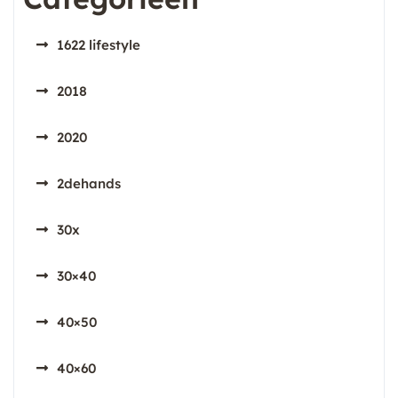
1622 lifestyle
2018
2020
2dehands
30x
30×40
40×50
40×60