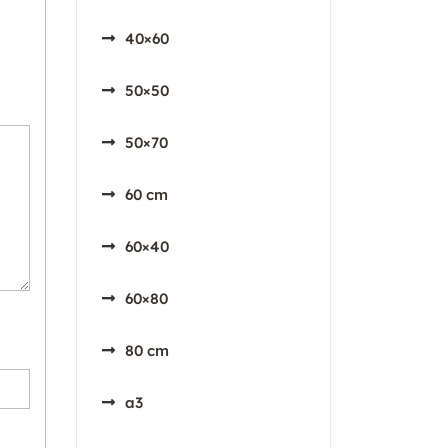
40×60
50×50
50×70
60 cm
60×40
60×80
80 cm
a3