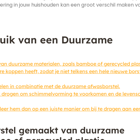
ering in jouw huishouden kan een groot verschil maken v
ruik van een Duurzame
an duurzame materialen, zoals bamboe of gerecycled plas
e koppen heeft, zodat je niet telkens een hele nieuwe bors
elen in combinatie met de duurzame afwasborstel.
ed drogen om schimmelvorming te voorkomen en de levens
ycleer hem dan op een juiste manier om bij te dragen aan ee
rstel gemaakt van duurzame