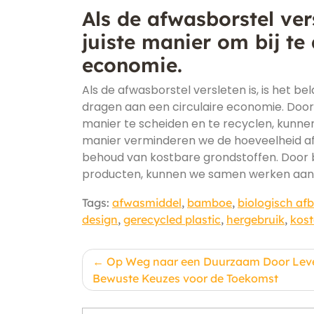
Als de afwasborstel ver
juiste manier om bij te
economie.
Als de afwasborstel versleten is, is het b
dragen aan een circulaire economie. Door
manier te scheiden en te recyclen, kunne
manier verminderen we de hoeveelheid afv
behoud van kostbare grondstoffen. Door 
producten, kunnen we samen werken aan
Tags:
afwasmiddel
,
bamboe
,
biologisch af
design
,
gerecycled plastic
,
hergebruik
,
kos
Berichtnavigatie
Op Weg naar een Duurzaam Door Lev
Bewuste Keuzes voor de Toekomst