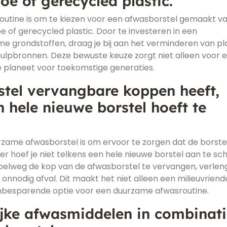
e of gerecycled plastic.
outine is om te kiezen voor een afwasborstel gemaakt v
e of gerecycled plastic. Door te investeren in een
ame grondstoffen, draag je bij aan het verminderen van pl
hulpbronnen. Deze bewuste keuze zorgt niet alleen voor 
 planeet voor toekomstige generaties.
stel vervangbare koppen heeft,
n hele nieuwe borstel hoeft te
urzame afwasborstel is om ervoor te zorgen dat de borste
 hoef je niet telkens een hele nieuwe borstel aan te sc
mpelweg de kop van de afwasborstel te vervangen, verleng
onnodig afval. Dit maakt het niet alleen een milieuvriende
nbesparende optie voor een duurzame afwasroutine.
ijke afwasmiddelen in combinat