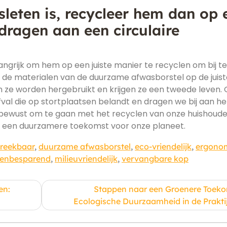
sleten is, recycleer hem dan op 
 dragen aan een circulaire
elangrijk om hem op een juiste manier te recyclen om bij te
 de materialen van de duurzame afwasborstel op de juist
n ze worden hergebruikt en krijgen ze een tweede leven. 
al die op stortplaatsen belandt en dragen we bij aan he
bewust om te gaan met het recyclen van onze huishoudel
 een duurzamere toekomst voor onze planeet.
breekbaar
,
duurzame afwasborstel
,
eco-vriendelijk
,
ergono
tenbesparend
,
milieuvriendelijk
,
vervangbare kop
en:
Stappen naar een Groenere Toeko
Ecologische Duurzaamheid in de Prakti