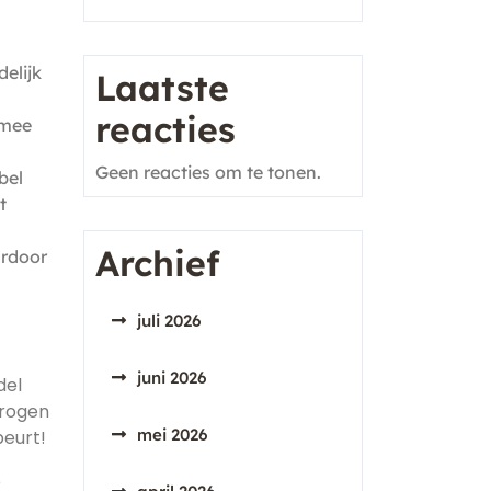
elijk
Laatste
reacties
 mee
Geen reacties om te tonen.
bel
t
Archief
rdoor
juli 2026
juni 2026
del
drogen
mei 2026
beurt!
e