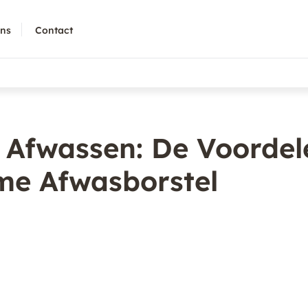
ons
Contact
k Afwassen: De Voordel
me Afwasborstel