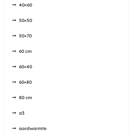
40×60
50×50
50×70
60 cm
60×40
60×80
80 cm
a3
aardwarmte