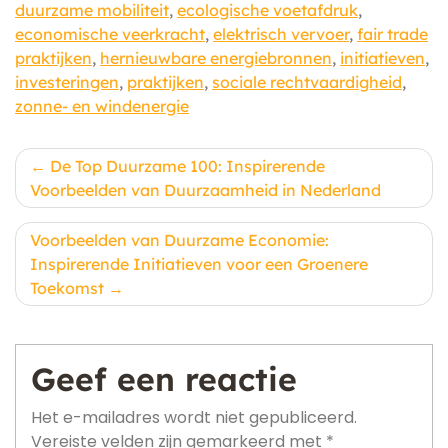
duurzame mobiliteit
,
ecologische voetafdruk
,
economische veerkracht
,
elektrisch vervoer
,
fair trade
praktijken
,
hernieuwbare energiebronnen
,
initiatieven
,
investeringen
,
praktijken
,
sociale rechtvaardigheid
,
zonne- en windenergie
Berichtnavigatie
De Top Duurzame 100: Inspirerende
Voorbeelden van Duurzaamheid in Nederland
Voorbeelden van Duurzame Economie:
Inspirerende Initiatieven voor een Groenere
Toekomst
Geef een reactie
Het e-mailadres wordt niet gepubliceerd.
Vereiste velden zijn gemarkeerd met
*