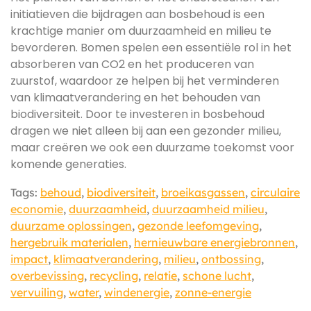
initiatieven die bijdragen aan bosbehoud is een
krachtige manier om duurzaamheid en milieu te
bevorderen. Bomen spelen een essentiële rol in het
absorberen van CO2 en het produceren van
zuurstof, waardoor ze helpen bij het verminderen
van klimaatverandering en het behouden van
biodiversiteit. Door te investeren in bosbehoud
dragen we niet alleen bij aan een gezonder milieu,
maar creëren we ook een duurzame toekomst voor
komende generaties.
Tags:
behoud
,
biodiversiteit
,
broeikasgassen
,
circulaire
economie
,
duurzaamheid
,
duurzaamheid milieu
,
duurzame oplossingen
,
gezonde leefomgeving
,
hergebruik materialen
,
hernieuwbare energiebronnen
,
impact
,
klimaatverandering
,
milieu
,
ontbossing
,
overbevissing
,
recycling
,
relatie
,
schone lucht
,
vervuiling
,
water
,
windenergie
,
zonne-energie